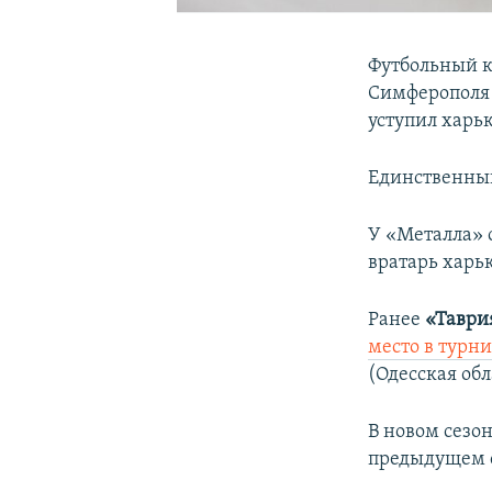
Футбольный 
Симферополя 
уступил харь
Единственный
У «Металла»
вратарь харь
Ранее
«Таври
место в турн
(Одесская обл
В новом сезон
предыдущем с