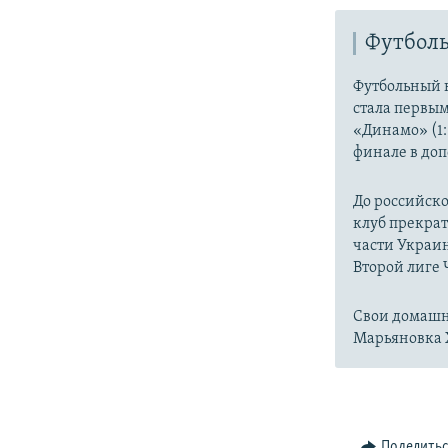
Футболь
Футбольный к
стала первы
«Динамо» (1:
финале в до
До российско
клуб прекрат
части Украин
Второй лиге
Свои домашн
Марьяновка 
Поделить