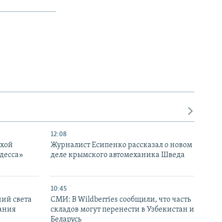
12:08
ухой
Журналист Есипенко рассказал о новом
десса»
деле крымского автомеханика Шведа
10:45
ний света
СМИ: В Wildberries сообщили, что часть
ания
складов могут перенести в Узбекистан и
Беларусь