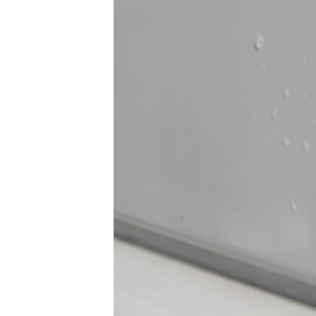
ПОБЕДИТЕЛЕЙ НЕ СУДЯТ?
КРЫМ.НЕПОКОРЕННЫЙ
ELIFBE
УКРАИНСКАЯ ПРОБЛЕМА КРЫМА