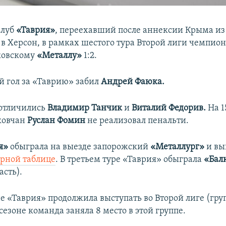
клуб
«Таврия»
, переехавший после аннексии Крыма из
в Херсон, в рамках шестого тура Второй лиги чемпио
ковскому
«Металл
у
»
1:2.
 гол за «Таврию» забил
Андрей Фаюка.
 отличились
Владимир Танчик
и
Виталий Федорив.
На 1
ковчан
Руслан Фомин
не реализовал пенальти.
я»
обыграла на выезде запорожский
«Металлург»
и в
ирной таблице
. В третьем туре «Таврия» обыграла
«Бал
асть).
е «Таврия» продолжила выступать во Второй лиге (груп
езоне команда заняла 8 место в этой группе.