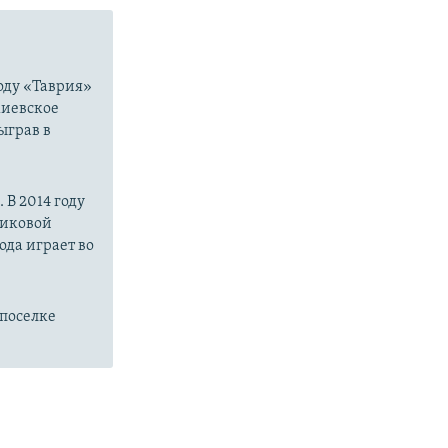
году «Таврия»
киевское
ыграв в
В 2014 году
риковой
ода играет во
поселке