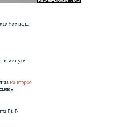
ната Украины
5-й минуте
ышла
на второе
каны»
па Б). В