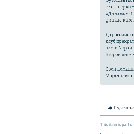
Футбольный к
стала первы
«Динамо» (1:
финале в до
До российско
клуб прекрат
части Украин
Второй лиге
Свои домашн
Марьяновка 
Поделить
This item is part of