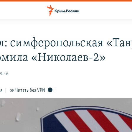
л: симферопольская «Та
омила «Николаев-2»
9:46
ся
Читать без VPN