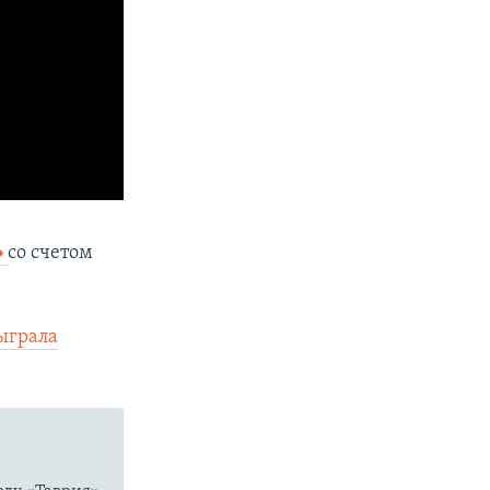
»
со счетом
ыграла