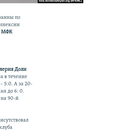
раины по
аннексии
е
МФК
лерия Доли
а в течение
 5:0. А за 20-
н до 6: 0.
 на 90-й
исутствовал
клуба