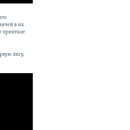
что
мячей в их
то приятное
рвую лигу,