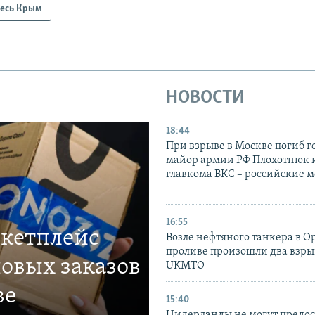
есь Крым
НОВОСТИ
18:44
При взрыве в Москве погиб г
майор армии РФ Плохотнюк и
главкома ВКС – российские 
16:55
ркетплейс
Возле нефтяного танкера в 
проливе произошли два взры
овых заказов
UKMTO
ве
15:40