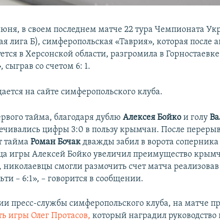
 июня, в своем последнем матче 22 тура Чемпионата Ук
ая лига Б), симферопольская «Таврия», которая после 
ется в Херсонской области, разгромила в Горностаевк
»
, сыграв со счетом 6: 1.
щается на сайте симферопольского клуба.
ервого тайма, благодаря дублю
Алексея Бойко
и голу
Ва
вечивались цифры 3:0 в пользу крымчан. После перерыв
т тайма
Роман Бочак
дважды забил в ворота соперника –
ца игры Алексей Бойко увеличил преимущество крымча
, николаевцы смогли размочить счет матча реализовав
ти – 6:1», – говорится в сообщении.
и пресс-службы симферопольского клуба, на матче пр
ть игры Олег Протасов,
который наградил руководство 