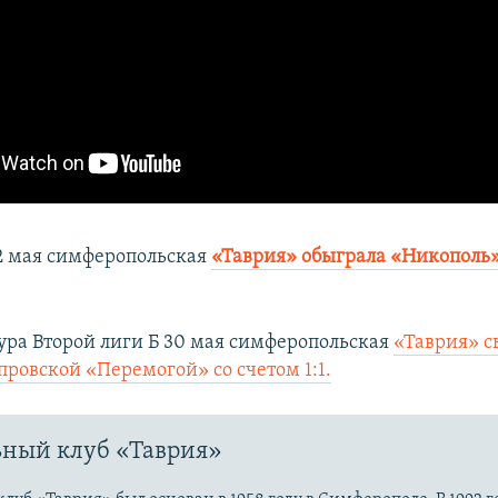
2 мая симферопольская
«Таврия» обыграла «Никополь
тура Второй лиги Б 30 мая симферопольская
«Таврия» с
провской «Перемогой» со счетом 1:1.
ный клуб «Таврия»