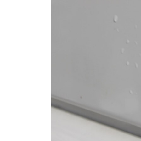
ПОБЕДИТЕЛЕЙ НЕ СУДЯТ?
КРЫМ.НЕПОКОРЕННЫЙ
ELIFBE
УКРАИНСКАЯ ПРОБЛЕМА КРЫМА