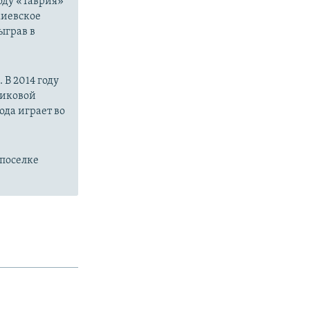
году «Таврия»
киевское
ыграв в
В 2014 году
риковой
ода играет во
поселке