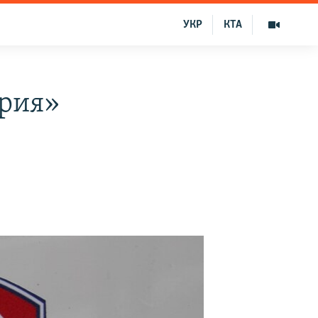
УКР
КТА
врия»