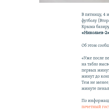
В пятницу, 4
футболу (Втор
Крыма базиру
«Николаев-2
Об этом сооб
«Уже после п
на табло выс
первых мину
минут до кон
Тем не менее
минуте пеналь
По информаци
почетный
гос