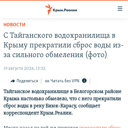
Доступность
ссылки
Вернуться
НОВОСТИ
к
НОВОСТИ
С Тайганского водохранилища в
основному
СПЕЦПРОЕКТЫ
содержанию
Крыму прекратили сброс воды из-
ВОДА
Вернутся
ГРУЗ 200
за сильного обмеления (фото)
к
ИСТОРИЯ
КАРТА ВОЕННЫХ ОБЪЕКТОВ КРЫМА
главной
19 августа 2024, 13:32
ЕЩЕ
11 ЛЕТ ОККУПАЦИИ КРЫМА. 11 ИСТОРИЙ СОПРОТИВЛЕНИЯ
навигации
Вернутся
Поделиться
Читать без VPN
РАДІО СВОБОДА
ИНТЕРАКТИВ
к
Тайганское водохранилище в Белогорском районе
КАК ОБОЙТИ БЛОКИРОВКУ
ИНФОГРАФИКА
поиску
Крыма настолько обмелело, что с него прекратили
ТЕЛЕПРОЕКТ КРЫМ.РЕАЛИИ
сброс воды в реку Биюк-Карасу, сообщает
Українською
корреспондент Крым.Реалии.
СОВЕТЫ ПРАВОЗАЩИТНИКОВ
Qırımtatar
ПРОПАВШИЕ БЕЗ ВЕСТИ