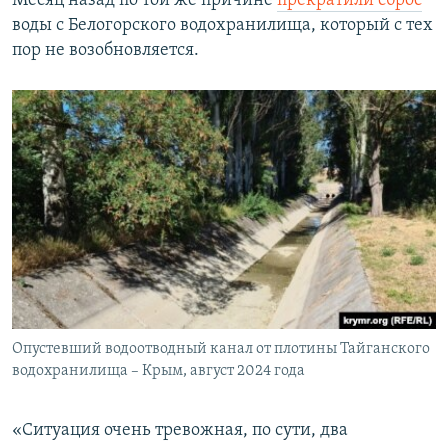
Месяц назад по той же причине
прекратили сброс
ПРИСОЕДИНЯЙТЕСЬ!
ПОБЕДИТЕЛЕЙ НЕ СУДЯТ?
воды с Белогорского водохранилища, который с тех
пор не возобновляется.
КРЫМ.НЕПОКОРЕННЫЙ
ELIFBE
УКРАИНСКАЯ ПРОБЛЕМА КРЫМА
Все сайты RFE/RL
Опустевший водоотводный канал от плотины Тайганского
водохранилища – Крым, август 2024 года
«Ситуация очень тревожная, по сути, два