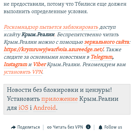
не предоставили, потому что Тбилиси еще должен
выполнить определенные условия.
Роскомнадзор пытается заблокировать
доступ
ксайту
Крым.Реалии
.
Беспрепятственно читать
Крым.Реалии можно с помощью
зеркального сайта
:
https://krymruwyjwarfvoia.azureedge.net/
.
Также
следите за основными новостями в
Telegram
,
Instagram
и
Viber
Крым.Реалии. Рекомендуем вам
установить
VPN
.
Новости без блокировки и цензуры!
Установить
приложение
Крым.Реалии
для
iOS
і
Android
.
Поделиться
Читать без VPN
Follow us