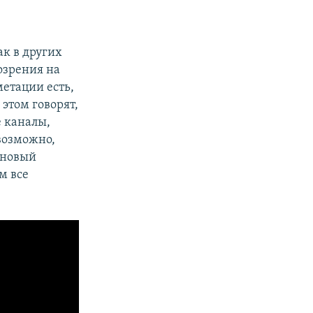
ак в других
озрения на
метации есть,
 этом говорят,
е каналы,
возможно,
 новый
м все