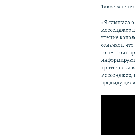
ПОБЕДИТЕЛЕЙ НЕ СУДЯТ?
Такое мнение
КРЫМ.НЕПОКОРЕННЫЙ
«Я слышала о
ELIFBE
мессенджерах
УКРАИНСКАЯ ПРОБЛЕМА КРЫМА
чтение канало
означает, что
то не стоит п
информирующи
критически в
мессенджер, 
предыдущие»,