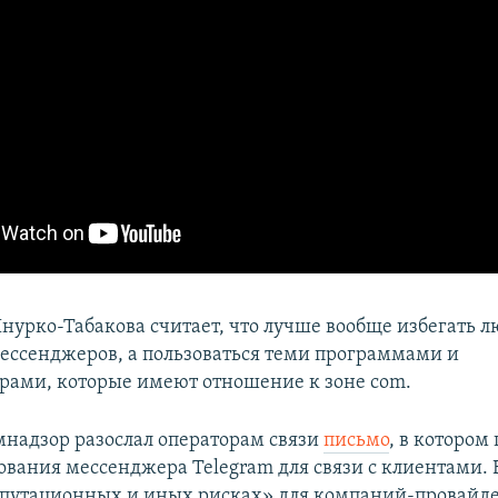
Шнурко-Табакова ​считает, что лучше вообще избегать 
ессенджеров, а пользоваться теми программами и
ами, которые имеют отношение к зоне com.
мнадзор разослал операторам связи
письмо
, в котором
зования мессенджера Telegram для связи с клиентами. 
епутационных и иных рисках» для компаний-провайде