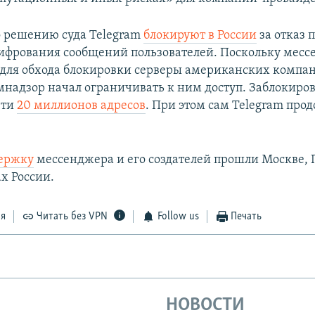
по решению суда Telegram
блокируют в России
за отказ 
фрования сообщений пользователей. Поскольку месс
 для обхода блокировки серверы американских компа
омнадзор начал ограничивать к ним доступ. Заблокир
чти
20 миллионов адресов
. При этом сам Telegram про
держку
мессенджера и его создателей прошли Москве, 
х России.
ся
Читать без VPN
Follow us
Печать
НОВОСТИ