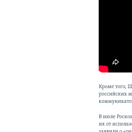
Кроме того, 
российских м
коммуникатор
В июле Роско
их от исполь
заявили о «р