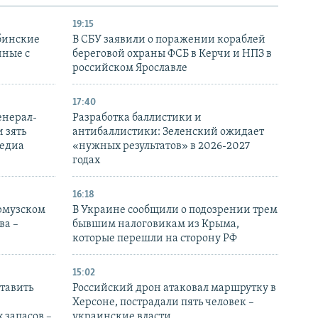
19:15
бинские
В СБУ заявили о поражении кораблей
нные с
береговой охраны ФСБ в Керчи и НПЗ в
российском Ярославле
17:40
енерал-
Разработка баллистики и
 зять
антибаллистики: Зеленский ожидает
медиа
«нужных результатов» в 2026-2027
годах
16:18
Ормузском
В Украине сообщили о подозрении трем
ва –
бывшим налоговикам из Крыма,
которые перешли на сторону РФ
15:02
тавить
Российский дрон атаковал маршрутку в
Херсоне, пострадали пять человек –
 запасов –
украинские власти