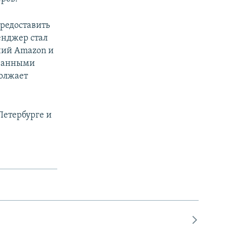
предоставить
енджер стал
ний Amazon и
ованными
должает
Петербурге и