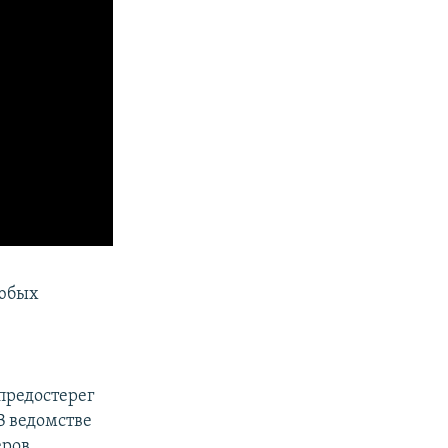
любых
 предостерег
В ведомстве
ров.