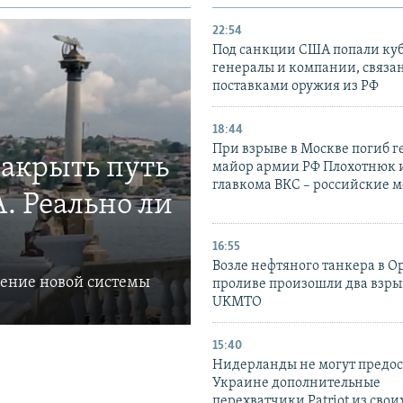
22:54
Под санкции США попали ку
генералы и компании, связа
поставками оружия из РФ
18:44
При взрыве в Москве погиб г
закрыть путь
майор армии РФ Плохотнюк и
главкома ВКС – российские 
. Реально ли
16:55
Возле нефтяного танкера в 
ление новой системы
проливе произошли два взры
UKMTO
15:40
Нидерланды не могут предос
Украине дополнительные
перехватчики Patriot из своих