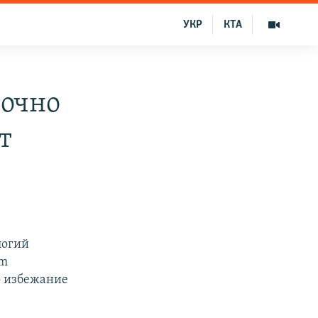
УКР
КТА
точно
т
логий
am
о избежание