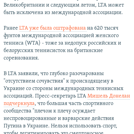
Великобритании и следующим летом, LTA может
быть исключена из международной ассоциации.
Ранее
LTA уже была оштрафована
на 620 тысяч
фунтов международной ассоциацией женского
тенниса (WTA) - тоже за недопуск российских и
белорусских теннисисток на британские
соревнования.
В LTA заявили, что глубоко разочарованы
"отсутствием сочувствия" к происходящему в
Украине со стороны международных теннисных
ассоциаций. Пресс-секретарь LTA
Мишель Донелан
подчеркнула
, что большая часть спортивного
сообщества "плечом к плечу осуждает
неспровоцированные и варварские действия
Путина в Украине. Нельзя использовать спорт,
чтобы легитимировать это смертоносное