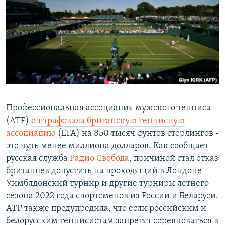
ПРИСОЕДИНЯЙТЕСЬ!
ПОБЕДИТЕЛЕЙ НЕ СУДЯТ?
КРЫМ.НЕПОКОРЕННЫЙ
ELIFBE
УКРАИНСКАЯ ПРОБЛЕМА КРЫМА
Все сайты RFE/RL
Профессиональная ассоциация мужского тенниса
(АТР)
оштрафовала британскую теннисную
ассоциацию
(LTA) на 850 тысяч фунтов стерлингов -
это чуть менее миллиона долларов. Как сообщает
русская служба
Радио Свобода
, причиной стал отказ
британцев допустить на проходящий в Лондоне
Уимблдонский турнир и другие турниры летнего
сезона 2022 года спортсменов из России и Беларуси.
АТР также предупредила, что если российским и
белорусским теннисистам запретят соревноваться в