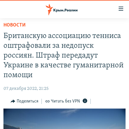
Доступность
ссылки
Вернуться
НОВОСТИ
к
НОВОСТИ
Британскую ассоциацию тенниса
основному
СПЕЦПРОЕКТЫ
содержанию
оштрафовали за недопуск
ВОДА
Вернутся
ГРУЗ 200
россиян. Штраф передадут
к
ИСТОРИЯ
КАРТА ВОЕННЫХ ОБЪЕКТОВ КРЫМА
Украине в качестве гуманитарной
главной
ЕЩЕ
11 ЛЕТ ОККУПАЦИИ КРЫМА. 11 ИСТОРИЙ СОПРОТИВЛЕНИЯ
навигации
помощи
Вернутся
РАДІО СВОБОДА
ИНТЕРАКТИВ
к
07 декабря 2022, 21:25
КАК ОБОЙТИ БЛОКИРОВКУ
ИНФОГРАФИКА
поиску
Поделиться
Читать без VPN
ТЕЛЕПРОЕКТ КРЫМ.РЕАЛИИ
Українською
СОВЕТЫ ПРАВОЗАЩИТНИКОВ
Qırımtatar
ПРОПАВШИЕ БЕЗ ВЕСТИ