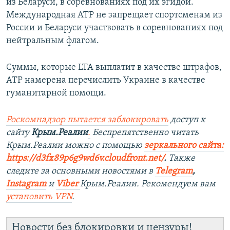
из Беларуси, в соревнованиях под их эгидой.
Международная АТР не запрещает спортсменам из
России и Беларуси участвовать в соревнованиях под
нейтральным флагом.
Суммы, которые LTA выплатит в качестве штрафов,
АТР намерена перечислить Украине в качестве
гуманитарной помощи.
Роскомнадзор пытается заблокировать
доступ к
сайту
Крым.Реалии
.
Беспрепятственно читать
Крым.Реалии можно с помощью
зеркального сайта:
https://d3fx89p6g9wd6v.cloudfront.net/
. ​
Также
следите за основными новостями в
Telegram
,
Instagram
и
Viber
Крым.Реалии. Рекомендуем вам
установить
VPN
.
Новости без блокировки и цензуры!