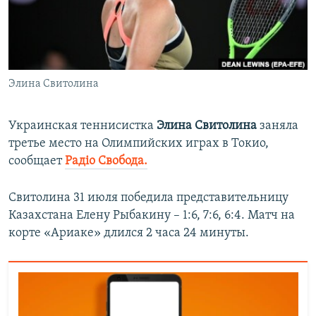
ПРИСОЕДИНЯЙТЕСЬ!
ПОБЕДИТЕЛЕЙ НЕ СУДЯТ?
КРЫМ.НЕПОКОРЕННЫЙ
ELIFBE
Элина Свитолина
УКРАИНСКАЯ ПРОБЛЕМА КРЫМА
Все сайты RFE/RL
Украинская теннисистка
Элина Свитолина
заняла
третье место на Олимпийских играх в Токио,
сообщает
Радiо Свобода.
Свитолина 31 июля победила представительницу
Казахстана Елену Рыбакину – 1:6, 7:6, 6:4. Матч на
корте «Ариаке» длился 2 часа 24 минуты.