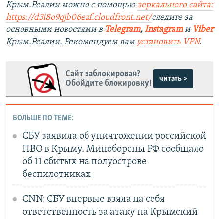
Крым.Реалии можно с помощью
зеркального сайта:
https://d3i8o9qjb06ezf.cloudfront.net/
следите за
основными новостями в
Telegram
,
Instagram
и
Viber
Крым.Реалии. Рекомендуем вам
установить VPN
.
Сайт заблокирован?
читать >
Обойдите блокировку!
БОЛЬШЕ ПО ТЕМЕ:
СБУ заявила об уничтожении российской
ПВО в Крыму. Минобороны РФ сообщало
об 11 сбитых на полуострове
беспилотниках
CNN: СБУ впервые взяла на себя
ответственность за атаку на Крымский