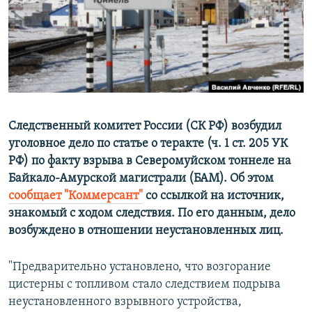
ПРИСОЕДИНЯЙТЕСЬ!
ПОБЕДИТЕЛЕЙ НЕ СУДЯТ?
КРЫМ.НЕПОКОРЕННЫЙ
ELIFBE
УКРАИНСКАЯ ПРОБЛЕМА КРЫМА
Все сайты RFE/RL
Следственный комитет России (СК РФ) возбудил
уголовное дело по статье о теракте (ч. 1 ст. 205 УК
РФ) по факту взрыва в Северомуйском тоннеле на
Байкало-Амурской магистрали (БАМ). Об этом
сообщает "Коммерсант"
со ссылкой на источник,
знакомый с ходом следствия. По его данным, дело
возбуждено в отношении неустановленных лиц.
"Предварительно установлено, что возгорание
цистерны с топливом стало следствием подрыва
неустановленного взрывного устройства,