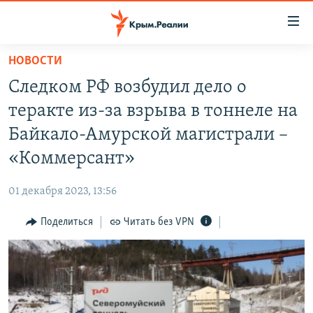
Доступность
ссылки
Вернуться
НОВОСТИ
к
НОВОСТИ
Следком РФ возбудил дело о
основному
СПЕЦПРОЕКТЫ
содержанию
теракте из-за взрыва в тоннеле на
ВОДА
Вернутся
ГРУЗ 200
Байкало-Амурской магистрали –
к
ИСТОРИЯ
КАРТА ВОЕННЫХ ОБЪЕКТОВ КРЫМА
«Коммерсант»
главной
ЕЩЕ
11 ЛЕТ ОККУПАЦИИ КРЫМА. 11 ИСТОРИЙ СОПРОТИВЛЕНИЯ
навигации
01 декабря 2023, 13:56
Вернутся
РАДІО СВОБОДА
ИНТЕРАКТИВ
к
Поделиться
Читать без VPN
КАК ОБОЙТИ БЛОКИРОВКУ
ИНФОГРАФИКА
поиску
ТЕЛЕПРОЕКТ КРЫМ.РЕАЛИИ
Українською
СОВЕТЫ ПРАВОЗАЩИТНИКОВ
Qırımtatar
ПРОПАВШИЕ БЕЗ ВЕСТИ