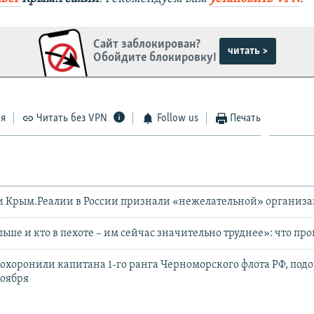
Сайт заблокирован?
читать >
Обойдите блокировку!
ся
Читать без VPN
Follow us
Печать
и Крым.Реалии в России признали «нежелательной» организ
ьше и кто в пехоте – им сейчас значительно труднее»: что пр
похоронили капитана 1-го ранга Черноморского флота РФ, под
ноября