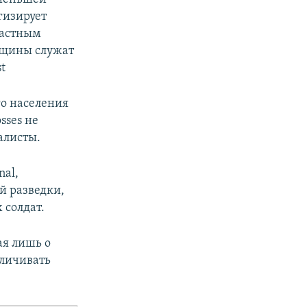
огизирует
растным
нщины служат
t
го населения
sses не
алисты.
nal,
й разведки,
 солдат.
ая лишь о
еличивать