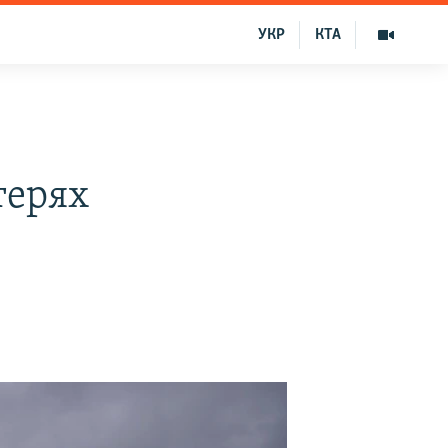
УКР
КТА
терях