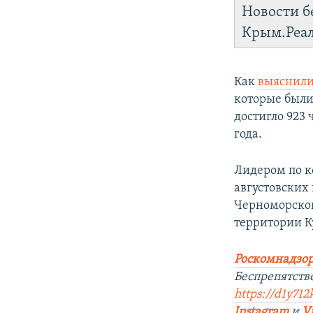
Новости б
Крым.Реа
Как
выяснили
которые были
достигло 923 
года.
Лидером по к
августовских
Черноморског
территории К
Роскомнадзор
Беспрепятств
https://d1y712
Instagram
и
V