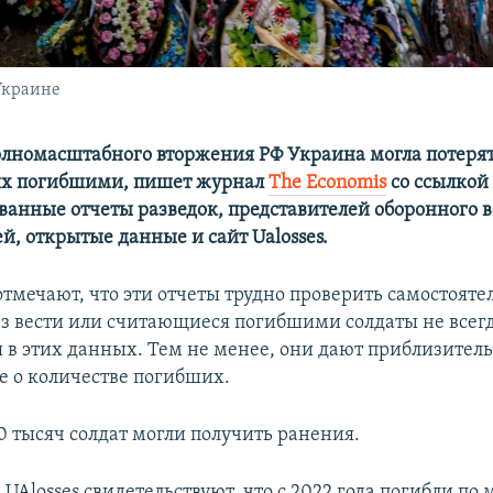
Украине
полномасштабного вторжения РФ Украина могла потерять
ых погибшими, пишет журнал
The Economis
со ссылкой
ванные отчеты разведок, представителей оборонного в
й, открытые данные и сайт Ualosses.
тмечают, что эти отчеты трудно проверить самостоятел
з вести или считающиеся погибшими солдаты не всег
 в этих данных. Тем не менее, они дают приблизител
е о количестве погибших.
0 тысяч солдат могли получить ранения.
UAlosses свидетельствуют, что с 2022 года погибли по