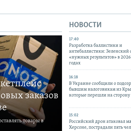
НОВОСТИ
17:40
Разработка баллистики и
антибаллистики: Зеленский
«нужных результатов» в 2026
годах
16:18
ркетплейс
В Украине сообщили о подоз
бывшим налоговикам из Кры
овых заказов
которые перешли на сторону
ве
15:02
ставлять товары в
Российский дрон атаковал м
Херсоне, пострадали пять чел