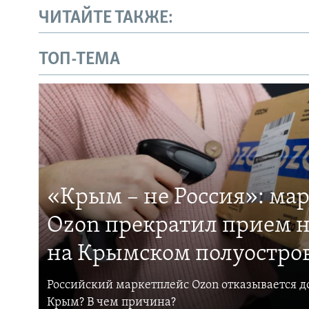
ЧИТАЙТЕ ТАКЖЕ:
ТОП-ТЕМА
«Крым – не Россия»: ма
Ozon прекратил прием н
на Крымском полуостро
Российский маркетплейс Ozon отказывается до
Крым? В чем причина?