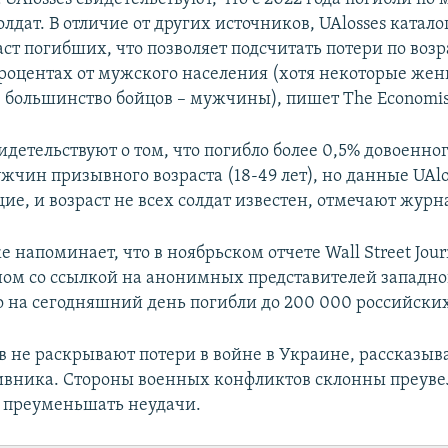
олдат. В отличие от других источников, UAlosses катал
аст погибших, что позволяет подсчитать потери по воз
процентах от мужского населения (хотя некоторые же
, большинство бойцов – мужчины), пишет The Economis
идетельствуют о том, что погибло более 0,5% довоенно
жчин призывного возраста (18-49 лет), но данные UAlo
е, и возраст не всех солдат известен, отмечают журн
 напоминает, что в ноябрьском отчете Wall Street Jour
ом со ссылкой на анонимных представителей западно
то на сегодняшний день погибли до 200 000 российских
в не раскрывают потери в войне в Украине, рассказыв
ивника. Стороны военных конфликтов склонны преув
и преуменьшать неудачи.