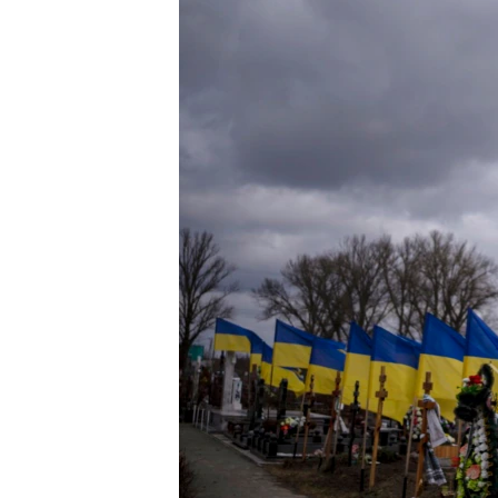
ПОБЕДИТЕЛЕЙ НЕ СУДЯТ?
КРЫМ.НЕПОКОРЕННЫЙ
ELIFBE
УКРАИНСКАЯ ПРОБЛЕМА КРЫМА