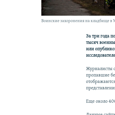
Воинские захоронения на кладбище в 
За три года 
тысяч военн
или опублико
исследователе
Журналисты о
пропавшие бе
отображаются
представлени
Еще около 40
Данные сайта 