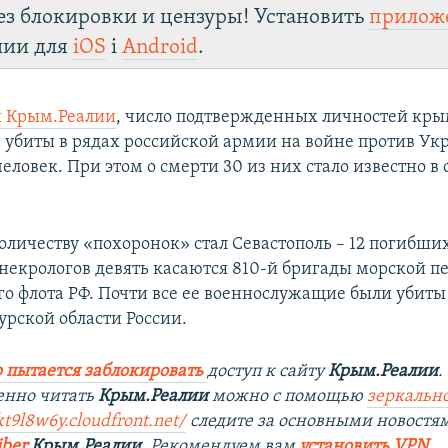
ез блокировки и цензуры! Установить
прилож
лии для
iOS
і
Android
.
 Крым.Реалии
, число подтвержденных личностей кры
 убиты в рядах российской армии на войне против Ук
человек. При этом о смерти 30 из них стало известно в
оличеству «похоронок» стал Севастополь – 12 погибших
 некрологов девять касаются 810-й бригады морской п
о флота РФ. Почти все ее военнослужащие были убиты
урской области России.
 пытается заблокировать
доступ к сайту
Крым.Реалии
.
енно читать
Крым.Реалии
можно с помощью
зеркально
kt9l8w6y.cloudfront.net/
следите за основными новостя
iber
Крым.Реалии
. Рекомендуем вам
установить VPN
.