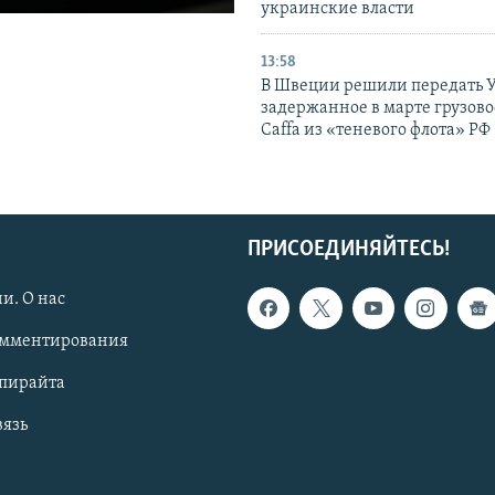
украинские власти
13:58
В Швеции решили передать 
задержанное в марте грузово
Caffa из «теневого флота» РФ
ПРИСОЕДИНЯЙТЕСЬ!
и. О нас
омментирования
опирайта
вязь