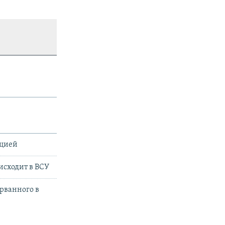
ацией
оисходит в ВСУ
орванного в