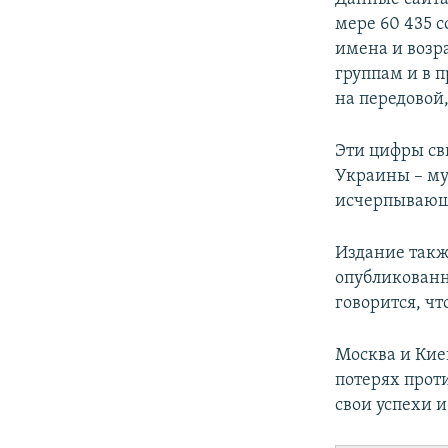
мере 60 435 с
имена и возр
группам и в 
на передовой
Эти цифры св
Украины – му
исчерпывающи
Издание также
опубликованн
говорится, ч
Москва и Кие
потерях прот
свои успехи 