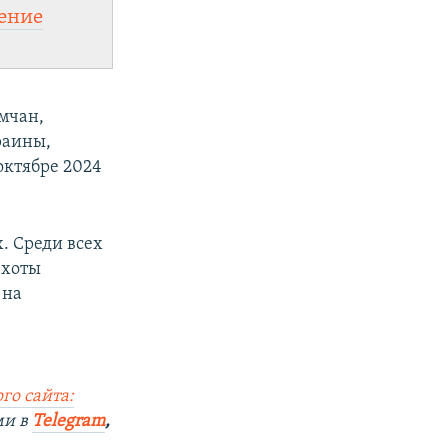
ение
мчан,
раины,
 октябре 2024
. Среди всех
ехоты
 на
го сайта:
ми в
Telegram
,