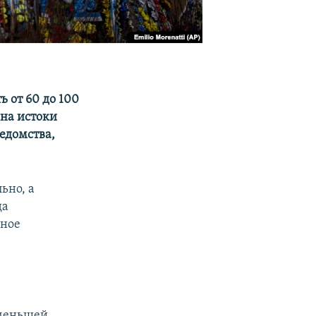
 от 60 до 100
 на истоки
едомства,
ьно, а
да
ьное
 меньшей