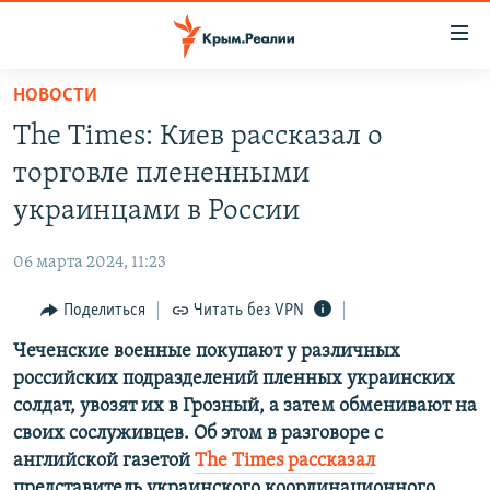
Доступность
ссылки
Вернуться
НОВОСТИ
к
НОВОСТИ
The Times: Киев рассказал о
основному
СПЕЦПРОЕКТЫ
содержанию
торговле плененными
ВОДА
Вернутся
ГРУЗ 200
украинцами в России
к
ИСТОРИЯ
КАРТА ВОЕННЫХ ОБЪЕКТОВ КРЫМА
главной
06 марта 2024, 11:23
ЕЩЕ
11 ЛЕТ ОККУПАЦИИ КРЫМА. 11 ИСТОРИЙ СОПРОТИВЛЕНИЯ
навигации
Вернутся
Поделиться
Читать без VPN
РАДІО СВОБОДА
ИНТЕРАКТИВ
к
Чеченские военные покупают у различных
КАК ОБОЙТИ БЛОКИРОВКУ
ИНФОГРАФИКА
поиску
российских подразделений пленных украинских
ТЕЛЕПРОЕКТ КРЫМ.РЕАЛИИ
солдат, увозят их в Грозный, а затем обменивают на
Українською
своих сослуживцев. Об этом в разговоре с
СОВЕТЫ ПРАВОЗАЩИТНИКОВ
Qırımtatar
английской газетой
The Times рассказал
ПРОПАВШИЕ БЕЗ ВЕСТИ
представитель украинского координационного