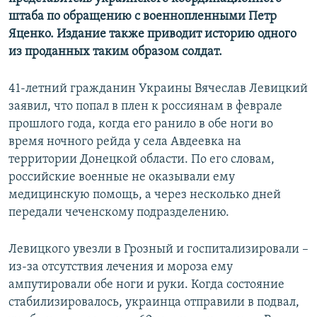
ПРИСОЕДИНЯЙТЕСЬ!
ПОБЕДИТЕЛЕЙ НЕ СУДЯТ?
штаба по обращению с военнопленными Петр
Яценко. Издание также приводит историю одного
КРЫМ.НЕПОКОРЕННЫЙ
из проданных таким образом солдат.
ELIFBE
41-летний гражданин Украины Вячеслав Левицкий
УКРАИНСКАЯ ПРОБЛЕМА КРЫМА
заявил, что попал в плен к россиянам в феврале
Все сайты RFE/RL
прошлого года, когда его ранило в обе ноги во
время ночного рейда у села Авдеевка на
территории Донецкой области. По его словам,
российские военные не оказывали ему
медицинскую помощь, а через несколько дней
передали чеченскому подразделению.
Левицкого увезли в Грозный и госпитализировали –
из-за отсутствия лечения и мороза ему
ампутировали обе ноги и руки. Когда состояние
стабилизировалось, украинца отправили в подвал,