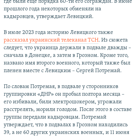
где были еще порядка 60-ти его сограждан. В июне
прошлого года некоторых обменяли на
кадыровцев, утверждает Левицкий.
В июле 2023 года историю Левицкого также
рассказал украинский телеканал ТСН
. Из сюжета
следует, что украинца держали в подвале дважды –
сначала в Донецке, а затем в Грозном. Кроме того,
названо имя второго военного, который также был
пленен вместе с Левицким – Сергей Потремай.
По словам Потремая, в подвале у сторонников
группировки «ДНР» он пробыл полтора месяца –
его избивали, били электрошокером, угрожали
расстрелять, морили голодом. После этого в составе
группы передали кадыровцам. Потремай
утверждает, что в подвалах в Грозном находились
39, а не 60 других украинских военных, и 11 июня