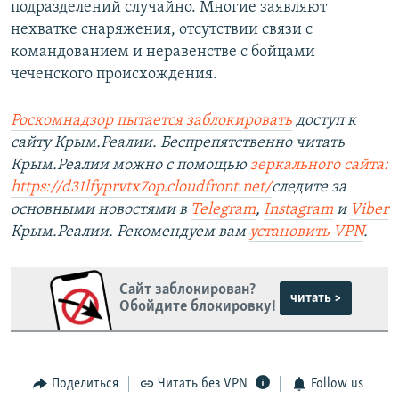
подразделений случайно. Многие заявляют
нехватке снаряжения, отсутствии связи с
командованием и неравенстве с бойцами
чеченского происхождения.
Роскомнадзор пытается заблокировать
доступ к
сайту Крым.Реалии. Беспрепятственно читать
Крым.Реалии можно с помощью
зеркального сайта:
https://d31lfyprvtx7op.cloudfront.net/
следите за
основными новостями в
Telegram
,
Instagram
и
Viber
Крым.Реалии. Рекомендуем вам
установить VPN
.
Сайт заблокирован?
читать >
Обойдите блокировку!
Поделиться
Читать без VPN
Follow us