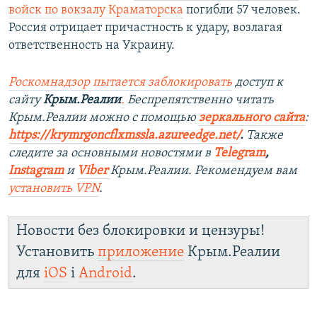
войск по вокзалу Краматорска
погибли 57 человек.
Россия отрицает причастность к удару, возлагая
ответственность на Украину.
Роскомнадзор пытается заблокировать
доступ к
сайту
Крым.Реалии
.
Беспрепятственно читать
Крым.Реалии можно с помощью
зеркального сайта
:
https://krymrgoncflxmssla.azureedge.net/
.
Также
следите за основными новостями в
Telegram
,
Instagram
и
Viber
Крым.Реалии. Рекомендуем вам
установить
VPN
.
Новости без блокировки и цензуры!
Установить
приложение
Крым.Реалии
для
iOS
і
Android
.