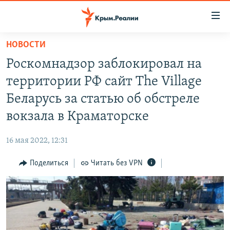
Доступность
ссылки
Вернуться
НОВОСТИ
к
НОВОСТИ
Роскомнадзор заблокировал на
основному
СПЕЦПРОЕКТЫ
содержанию
территории РФ сайт The Village
ВОДА
Вернутся
ГРУЗ 200
Беларусь за статью об обстреле
к
ИСТОРИЯ
КАРТА ВОЕННЫХ ОБЪЕКТОВ КРЫМА
вокзала в Краматорске
главной
ЕЩЕ
11 ЛЕТ ОККУПАЦИИ КРЫМА. 11 ИСТОРИЙ СОПРОТИВЛЕНИЯ
навигации
16 мая 2022, 12:31
Вернутся
РАДІО СВОБОДА
ИНТЕРАКТИВ
к
Поделиться
Читать без VPN
КАК ОБОЙТИ БЛОКИРОВКУ
ИНФОГРАФИКА
поиску
ТЕЛЕПРОЕКТ КРЫМ.РЕАЛИИ
Українською
СОВЕТЫ ПРАВОЗАЩИТНИКОВ
Qırımtatar
ПРОПАВШИЕ БЕЗ ВЕСТИ