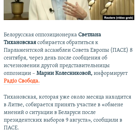
ПРИСОЕДИНЯЙТЕСЬ!
ПОБЕДИТЕЛЕЙ НЕ СУДЯТ?
КРЫМ.НЕПОКОРЕННЫЙ
ELIFBE
Белорусская оппозиционерка
Светлана
УКРАИНСКАЯ ПРОБЛЕМА КРЫМА
Тихановская
собирается обратиться к
Все сайты RFE/RL
Парламентской ассамблеи Совета Европы (ПАСЕ) 8
сентября, через день после сообщения об
исчезновении другой представительницы
оппозиции –
Марии Колесниковой,
информирует
Радіо Свобода.
Тихановская, которая уже около месяца находится
в Литве, собирается принять участие в «обмене
мнений о ситуации в Беларуси после
президентских выборов 9 августа», сообщили в
ПАСЕ.