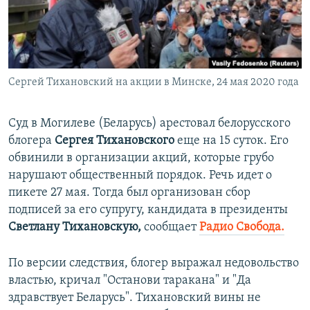
ПРИСОЕДИНЯЙТЕСЬ!
ПОБЕДИТЕЛЕЙ НЕ СУДЯТ?
КРЫМ.НЕПОКОРЕННЫЙ
ELIFBE
Сергей Тихановский на акции в Минске, 24 мая 2020 года
УКРАИНСКАЯ ПРОБЛЕМА КРЫМА
Все сайты RFE/RL
Суд в Могилеве (Беларусь) арестовал белорусского
блогера
Сергея Тихановского
еще на 15 суток. Его
обвинили в организации акций, которые грубо
нарушают общественный порядок. Речь идет о
пикете 27 мая. Тогда был организован сбор
подписей за его супругу, кандидата в президенты
Светлану Тихановскую,
сообщает
Радио Свобода.
По версии следствия, блогер выражал недовольство
властью, кричал "Останови таракана" и "Да
здравствует Беларусь". Тихановский вины не