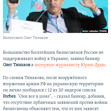
ПРИСОЕДИНЯЙТЕСЬ!
ПОБЕДИТЕЛЕЙ НЕ СУДЯТ?
КРЫМ.НЕПОКОРЕННЫЙ
ELIFBE
УКРАИНСКАЯ ПРОБЛЕМА КРЫМА
Все сайты RFE/RL
Бизнесмен Олег Тиньков
Большинство богатейших бизнесменов России не
поддерживают войну в Украине, заявил банкир
Олег Тиньков
в
интервью журналисту Юрию Дудю
.
По словам Тинькова, после вооружённого
вторжения армии РФ на украинскую территорию
он лично пообщался с 12 из 20 лидеров списка
Forbes
. "Они все в шоке", – сказал банкир, добавив,
что отсутствие публичных заявлений против войны
бизнесмены объясняют тем, что от них зависят