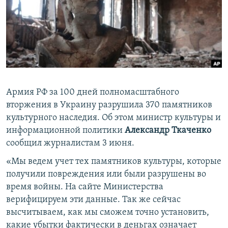
ПРИСОЕДИНЯЙТЕСЬ!
ПОБЕДИТЕЛЕЙ НЕ СУДЯТ?
КРЫМ.НЕПОКОРЕННЫЙ
ELIFBE
УКРАИНСКАЯ ПРОБЛЕМА КРЫМА
Все сайты RFE/RL
Армия РФ за 100 дней полномасштабного
вторжения в Украину разрушила 370 памятников
культурного наследия. Об этом министр культуры и
информационной политики
Александр Ткаченко
сообщил журналистам 3 июня.
«Мы ведем учет тех памятников культуры, которые
получили повреждения или были разрушены во
время войны. На сайте Министерства
верифицируем эти данные. Так же сейчас
высчитываем, как мы сможем точно установить,
какие убытки фактически в деньгах означает