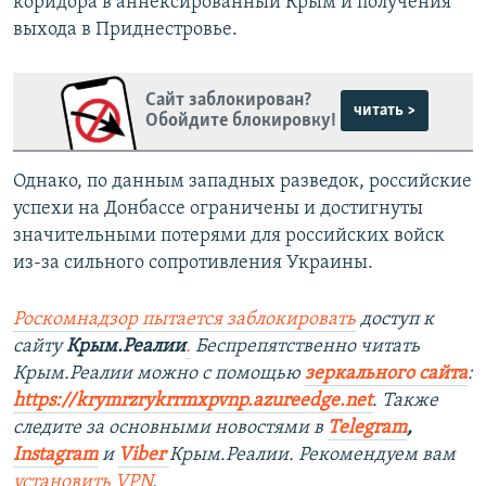
коридора в аннексированный Крым и получения
выхода в Приднестровье.
Сайт заблокирован?
читать >
Обойдите блокировку!
Однако, по данным западных разведок, российские
успехи на Донбассе ограничены и достигнуты
значительными потерями для российских войск
из-за сильного сопротивления Украины.
Роскомнадзор пытается заблокировать
доступ к
сайту
Крым.Реалии
.
Беспрепятственно читать
Крым.Реалии можно с помощью
зеркального сайта
:
https://krymrzrykrrmxpvnp.azureedge.net
.
Также
следите за основными новостями в
Telegram
,
Instagram
и
Viber
Крым.Реалии. Рекомендуем вам
установить
VPN
.