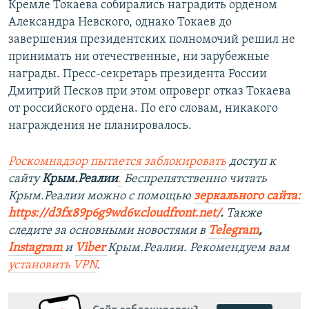
Кремле Токаева собирались наградить орденом
Александра Невского, однако Токаев до
завершения президентских полномочий решил не
принимать ни отечественные, ни зарубежные
награды. Пресс-секретарь президента России
Дмитрий Песков при этом опроверг отказ Токаева
от российского ордена. По его словам, никакого
награждения не планировалось.
Роскомнадзор пытается заблокировать
доступ к
сайту
Крым.Реалии
.
Беспрепятственно читать
Крым.Реалии можно с помощью
зеркального сайта:
https://d3fx89p6g9wd6v.cloudfront.net/
. ​
Также
следите за основными новостями в
Telegram
,
Instagram
и
Viber
Крым.Реалии. Рекомендуем вам
установить
VPN
.