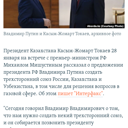
ПРИСОЕДИНЯЙТЕСЬ!
ПОБЕДИТЕЛЕЙ НЕ СУДЯТ?
КРЫМ.НЕПОКОРЕННЫЙ
ELIFBE
Владимир Путин и Касым-Жомарт Токаев, архивное фото
УКРАИНСКАЯ ПРОБЛЕМА КРЫМА
Все сайты RFE/RL
Президент Казахстана Касым-Жомарт Токаев 28
января на встрече с премьер-министром РФ
Михаилом Мишустиным рассказал о предложении
президента РФ Владимира Путина создать
трехсторонний союз России, Казахстана и
Узбекистана, в том числе для решения вопросов в
газовой сфере. Об этом
пишет "Интерфакс"
.
"Сегодня говорил Владимир Владимирович о том,
что нам нужно создать некий трехсторонний союз,
и он собирается позвонить президенту