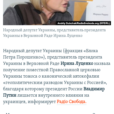
ПРИСОЕДИНЯЙТЕСЬ!
ПОБЕДИТЕЛЕЙ НЕ СУДЯТ?
КРЫМ.НЕПОКОРЕННЫЙ
ELIFBE
Народный депутат Украины, представитель президента
УКРАИНСКАЯ ПРОБЛЕМА КРЫМА
Украины в Верховной Раде Ирина Луценко
Все сайты RFE/RL
Народный депутат Украины (фракция «Блока
Петра Порошенко»), представитель президента
Украины в Верховной Раде
Ирина Луценко
назвала
получение поместной Православной церковью
Украины томоса о канонической автокефалии
«геополитическим разводом Украины с Россией»,
благодаря которому президент России
Владимир
Путин
лишается внутреннего влияния на
украинцев, информирует
Радiо Свобода.