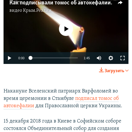
Как подписывали томос об автокефалии для Украины (видео)
видео
Крым.Реалии
No media source currently available
0:00
1:45
Загрузить
Накануне Вселенский патриарх Варфоломей во
время церемонии в Стамбуле
подписал томос об
автокефалии
для Православной церкви Украины.
15 декабря 2018 года в Киеве в Софийском соборе
состоялся Объединительный собор для создания