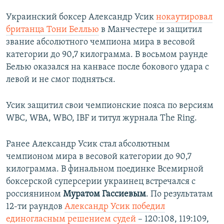
Украинский боксер Александр Усик
нокаутировал
британца Тони Беллью
в Манчестере и защитил
звание абсолютного чемпиона мира в весовой
категории до 90,7 килограмма. В восьмом раунде
Белью оказался на канвасе после бокового удара с
левой и не смог подняться.
Усик защитил свои чемпионские пояса по версиям
WBC, WBA, WBO, IBF и титул журнала The Ring.
Ранее Александр Усик стал абсолютным
чемпионом мира в весовой категории до 90,7
килограмма. В финальном поединке Всемирной
боксерской суперсерии украинец встречался с
россиянином
Муратом Гассиевым
. По результатам
12-ти раундов
Александр Усик победил
единогласным решением судей
– 120:108, 119:109,