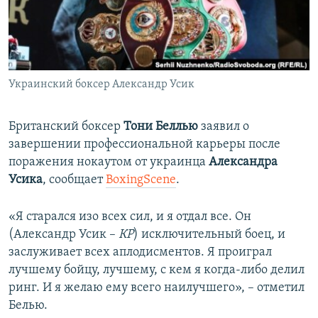
ПРИСОЕДИНЯЙТЕСЬ!
ПОБЕДИТЕЛЕЙ НЕ СУДЯТ?
КРЫМ.НЕПОКОРЕННЫЙ
ELIFBE
Украинский боксер Александр Усик
УКРАИНСКАЯ ПРОБЛЕМА КРЫМА
Все сайты RFE/RL
Британский боксер
Тони Беллью
заявил о
завершении профессиональной карьеры после
поражения нокаутом от украинца
Александра
Усика
, сообщает
BoxingScene
.
«Я старался изо всех сил, и я отдал все. Он
(Александр Усик –​
КР
) исключительный боец, и
заслуживает всех аплодисментов. Я проиграл
лучшему бойцу, лучшему, с кем я когда-либо делил
ринг. И я желаю ему всего наилучшего», – отметил
Белью.