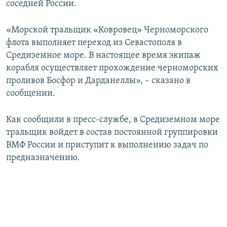
соседней России.
ПРИСОЕДИНЯЙТЕСЬ!
ПОБЕДИТЕЛЕЙ НЕ СУДЯТ?
КРЫМ.НЕПОКОРЕННЫЙ
«Морской тральщик «Ковровец» Черноморского
флота выполняет переход из Севастополя в
ELIFBE
Средиземное море. В настоящее время экипаж
УКРАИНСКАЯ ПРОБЛЕМА КРЫМА
корабля осуществляет прохождение черноморских
Все сайты RFE/RL
проливов Босфор и Дарданеллы», – сказано в
сообщении.
Как сообщили в пресс-службе, в Средиземном море
тральщик войдет в состав постоянной группировки
ВМФ России и приступит к выполнению задач по
предназначению.