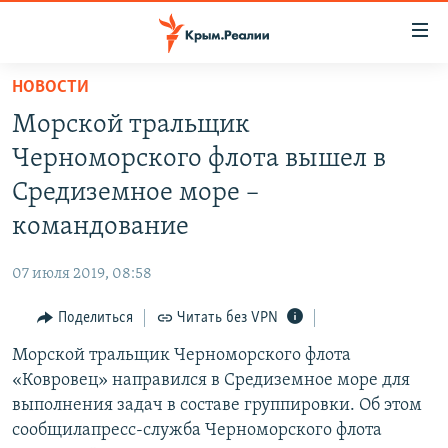
Доступность
ссылки
Вернуться
НОВОСТИ
к
НОВОСТИ
Морской тральщик
основному
СПЕЦПРОЕКТЫ
содержанию
Черноморского флота вышел в
ВОДА
Вернутся
ГРУЗ 200
Средиземное море –
к
ИСТОРИЯ
КАРТА ВОЕННЫХ ОБЪЕКТОВ КРЫМА
командование
главной
ЕЩЕ
11 ЛЕТ ОККУПАЦИИ КРЫМА. 11 ИСТОРИЙ СОПРОТИВЛЕНИЯ
навигации
07 июля 2019, 08:58
Вернутся
РАДІО СВОБОДА
ИНТЕРАКТИВ
к
Поделиться
Читать без VPN
КАК ОБОЙТИ БЛОКИРОВКУ
ИНФОГРАФИКА
поиску
Морской тральщик Черноморского флота
ТЕЛЕПРОЕКТ КРЫМ.РЕАЛИИ
Українською
«Ковровец» направился в Средиземное море для
СОВЕТЫ ПРАВОЗАЩИТНИКОВ
выполнения задач в составе группировки. Об этом
Qırımtatar
сообщилапресс-служба Черноморского флота
ПРОПАВШИЕ БЕЗ ВЕСТИ