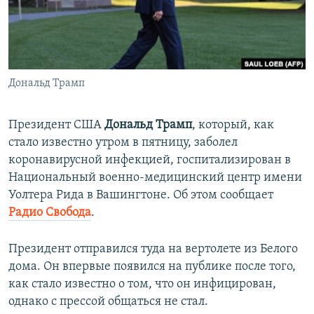
ПРИСОЕДИНЯЙТЕСЬ!
ПОБЕДИТЕЛЕЙ НЕ СУДЯТ?
КРЫМ.НЕПОКОРЕННЫЙ
ELIFBE
Дональд Трамп
УКРАИНСКАЯ ПРОБЛЕМА КРЫМА
Все сайты RFE/RL
Президент США
Дональд Трамп
, который, как
стало известно утром в пятницу, заболел
коронавирусной инфекцией, госпитализирован в
Национальный военно-медицинский центр имени
Уолтера Рида в Вашингтоне. Об этом сообщает
Радио Свобода
.
Президент отправился туда на вертолете из Белого
дома. Он впервые появился на публике после того,
как стало известно о том, что он инфицирован,
однако с прессой общаться не стал.