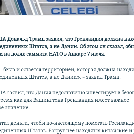
А Дональд Трамп заявил, что Гренландия должна нах
единенных Штатов, а не Дании. Об этом он сказал, общ
 на полях саммита НАТО в Анкаре 7 июля.
– была и остается территорией, которая должна находи
единенных Штатов, а не Дании», – заявил Трамп.
А заявил, что Дания недостаточно инвестирует в безо
о время как для Вашингтона Гренландия имеет важное
ое значение.
атит деньги, чтобы по-настоящему помогать Гренланди
единенных Штатов. Вокруг нее находятся китайские и