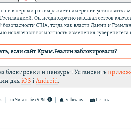
п не в первый раз выражает намерение установить а
 Гренландией. Он неоднократно называл остров ключе
 безопасности США, тогда как власти Дании и Гренла
ьно исключают возможность изменения суверенитета 
ать, если сайт Крым.Реалии заблокировали?
ор пытается заблокировать
Крым.Реали
зеркального сайт
ез блокировки и цензуры! Установить
прилож
turl.click/zYdJA
Te
лии для
iOS
і
Android
.
Viber
Крым.Реалии
установить VPN
ся
Читать без VPN
Follow us
Печать