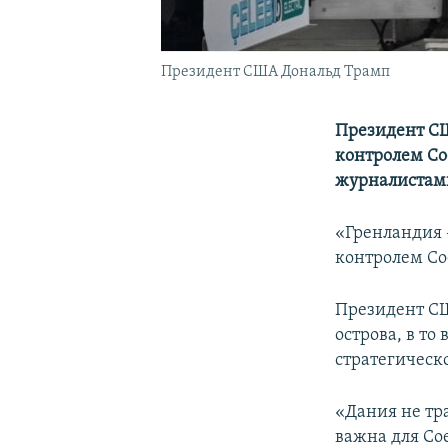
Президент США Дональд Трамп
Президент СШ
контролем Со
журналистами
«Гренландия 
контролем Со
Президент СШ
острова, в т
стратегическ
«Дания не тр
важна для Со