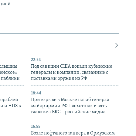
ацией
22:54
 слышны
Под санкции США попали кубинские
дейское»
генералы и компании, связанные с
– паблики
поставками оружия из РФ
18:44
кораблей
При взрыве в Москве погиб генерал-
и и НПЗ в
майор армии РФ Плохотнюк и зять
главкома ВКС – российские медиа
16:55
Возле нефтяного танкера в Ормузском