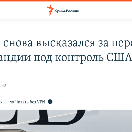
 снова высказался за пер
андии под контроль СШ
:32
ся
Читать без VPN