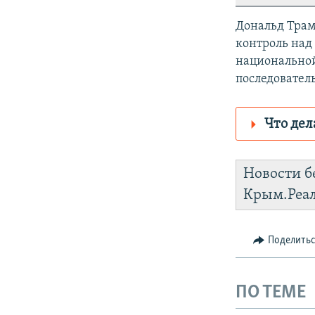
Дональд Трам
контроль над
национальной
последовател
Что дел
Роскомнадз
Новости б
https://smar
Крым.Реа
Instagram
Поделить
ПО ТЕМЕ