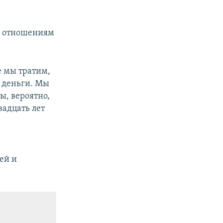
го отношениям
е мы тратим,
и деньги. Мы
ы, вероятно,
вадцать лет
ей и