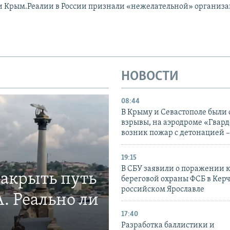
и Крым.Реалии в России признали «нежелательной» организ
НОВОСТИ
08:44
В Крыму и Севастополе были
взрывы, на аэродроме «Гвар
возник пожар с детонацией 
19:15
В СБУ заявили о поражении 
закрыть путь
береговой охраны ФСБ в Керч
российском Ярославле
. Реально ли
17:40
Разработка баллистики и