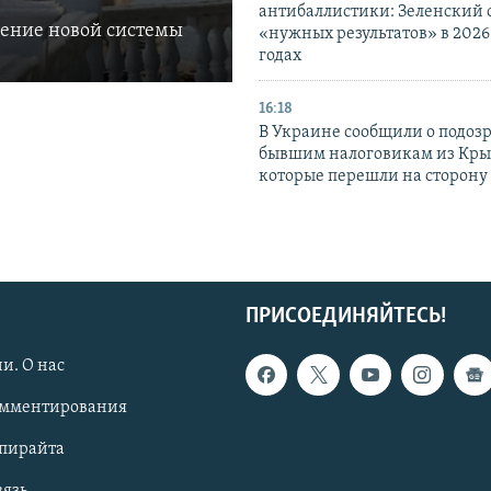
антибаллистики: Зеленский
ление новой системы
«нужных результатов» в 2026
годах
16:18
В Украине сообщили о подоз
бывшим налоговикам из Кры
которые перешли на сторону
ПРИСОЕДИНЯЙТЕСЬ!
и. О нас
омментирования
опирайта
вязь