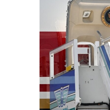
ПОБЕДИТЕЛЕЙ НЕ СУДЯТ?
КРЫМ.НЕПОКОРЕННЫЙ
ELIFBE
УКРАИНСКАЯ ПРОБЛЕМА КРЫМА