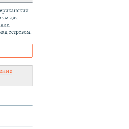
мериканский
вым для
ндии
над островом.
и
а:
ение
legram
.