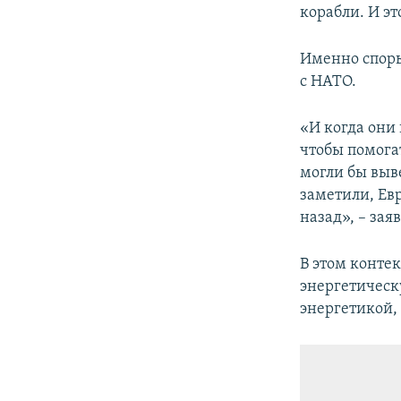
корабли. И это
Именно споры
с НАТО.
«И когда они 
чтобы помога
могли бы выв
заметили, Евр
назад», – за
В этом конте
энергетическ
энергетикой, 