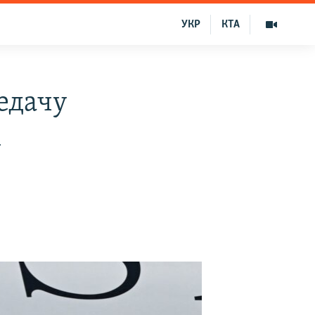
УКР
КТА
едачу
А