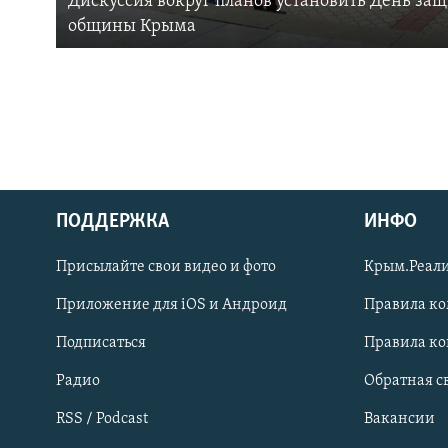
Дискуссия вокруг планов установить День за
общины Крыма
ПОДДЕРЖКА
ИНФО
Українською
Присылайте свои видео и фото
Крым.Реали
Qırımtatar
Приложение для iOS и Андроид
Правила к
Подписаться
Правила к
ПРИСОЕДИНЯЙТЕСЬ!
Радио
Обратная с
RSS / Podcast
Вакансии