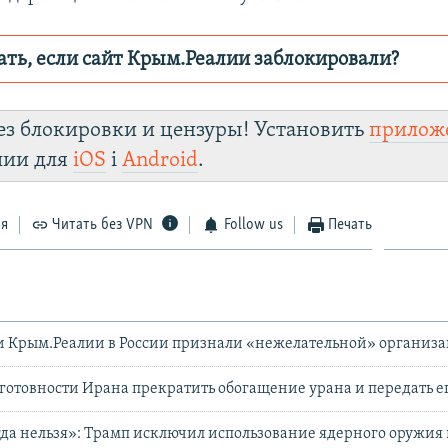
ать, если сайт Крым.Реалии заблокировали?
ор пытается заблокировать
Крым.Реали
зеркального сайт
ез блокировки и цензуры! Установить
прилож
fhuxm2n0q8b.cloudfront.net/
лии для
iOS
і
Android
.
Telegram
Instagram
Viber
Крым.Реалии
 VPN
.
ся
Читать без VPN
Follow us
Печать
и Крым.Реалии в России признали «нежелательной» организ
 готовности Ирана прекратить обогащение урана и передать 
а нельзя»: Трамп исключил использование ядерного оружия