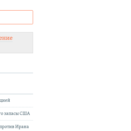
и
а:
ение
ацией
его запасы США
 против Ирана