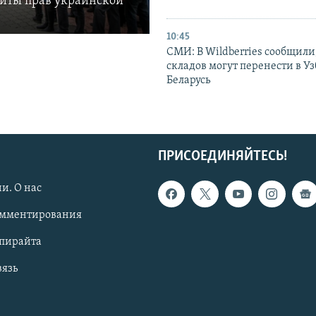
щиты прав украинской
10:45
СМИ: В Wildberries сообщили,
складов могут перенести в У
Беларусь
ПРИСОЕДИНЯЙТЕСЬ!
и. О нас
омментирования
опирайта
вязь