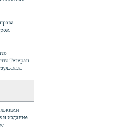
 права
ером
что
 что Тегеран
зультата.
олькими
s и издание
ое