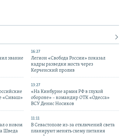
16:27
чил звание
Легион «Свобода России» показал
кадры разведки моста через
Керченский пролив
13:27
оссийские
«На Кинбурне армия РФ в глухой
ке «Сиваш»
обороне» – командир ОТК «Одесса»
ВСУ Денис Носиков
11:11
ал о новом
В Севастополе из-за отключений света
ка Шведа
планируют менять схему питания