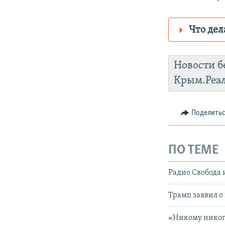
Что дел
Роскомнадз
Новости б
https://d3d
Крым.Реа
установить
Поделить
ПО ТЕМЕ
Радио Свобода 
Трамп заявил о
«Никому никогд