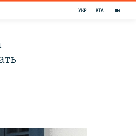
УКР
КТА
а
ать