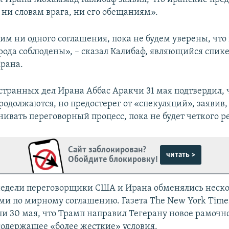
 ни словам врага, ни его обещаниям».
им ни одного соглашения, пока не будем уверены, что
рода соблюдены», – сказал Калибаф, являющийся спик
рана.
транных дел Ирана Аббас Аракчи 31 мая подтвердил, 
одолжаются, но предостерег от «спекуляций», заявив,
ивать переговорный процесс, пока не будет четкого ре
Сайт заблокирован?
читать >
Обойдите блокировку!
недели переговорщики США и Ирана обменялись неск
и по мирному соглашению. Газета The New York Time
ли 30 мая, что Трамп направил Тегерану новое рамочн
содержащее «более жесткие» условия.