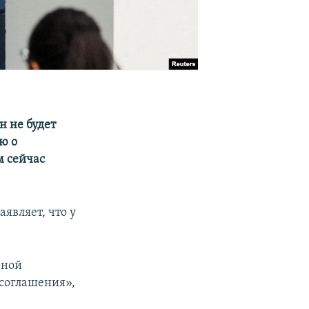
н не будет
ю о
м сейчас
аявляет, что у
рной
 соглашения»,