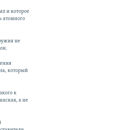
мп и которое
ь атомного
оружия не
 он.
шения
на, который
зкого к
анская, а не
й
ставители