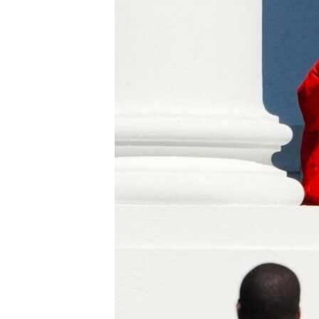
ПОБЕДИТЕЛЕЙ НЕ СУДЯТ?
КРЫМ.НЕПОКОРЕННЫЙ
ELIFBE
УКРАИНСКАЯ ПРОБЛЕМА КРЫМА