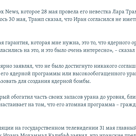
x News, которое 28 мая провела его невестка Лара Тра
сь 30 мая, Трамп сказал, что Иран согласился не имет
 гарантия, которая мне нужна, это то, что ядерного 
гласились на это, и это было очень интересно», – сказал
лярно заявлял, что не было достигнуто никакого согла
 его ядерной программы или высокообогащенного ура
зовать для создания ядерной бомбы.
рый обогатил часть своих запасов урана до уровня, бли
астаивает на том, что его атомная программа – гражд
ляции на государственном телевидении 31 мая главны
 Ирана Мохаммад Калибаф заявил, что иранские пред