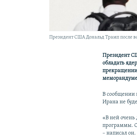
Президент США Дональд Трамп после во
Президент СШ
обладать яде
прекращении 
меморандуме 
В сообщении в
Ирана не буд
«В ней очень
программы. С
– написал он.