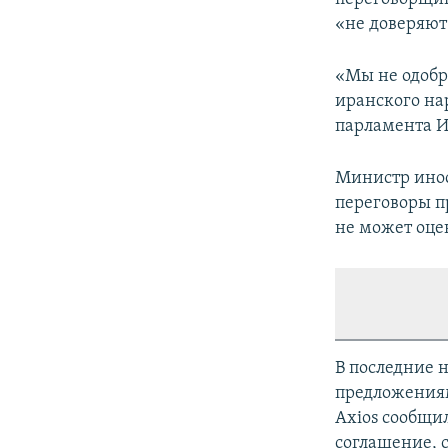
«не доверяют
«Мы не одобр
иранского на
парламента И
Министр инос
переговоры пр
не может оцен
В последние 
предложениям
Axios сообщи
соглашение, 