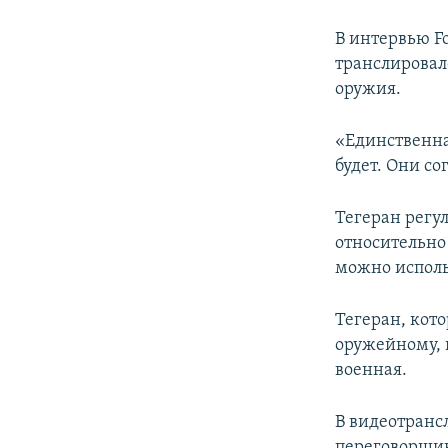
В интервью Fo
транслировало
оружия.
«Единственная
будет. Они со
Тегеран регу
относительно
можно исполь
Тегеран, кото
оружейному, н
военная.
В видеотранс
переговорщик