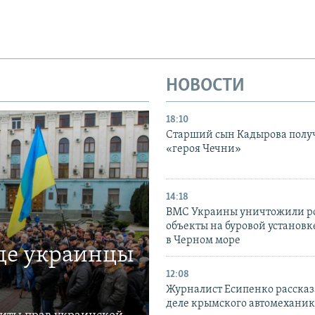
НОВОСТИ
18:10
Старший сын Кадырова полу
«героя Чечни»
14:18
ВМС Украины уничтожили р
объекты на буровой установ
в Черном море
где украинцы
12:08
Журналист Есипенко рассказ
деле крымского автомехани