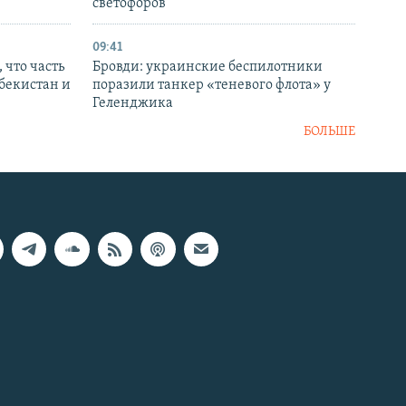
светофоров
09:41
 что часть
Бровди: украинские беспилотники
збекистан и
поразили танкер «теневого флота» у
Геленджика
БОЛЬШЕ