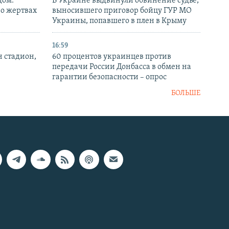
дом:
В Украине выдвинули обвинение судье,
 о жертвах
выносившего приговор бойцу ГУР МО
Украины, попавшего в плен в Крыму
16:59
н стадион,
60 процентов украинцев против
передачи России Донбасса в обмен на
гарантии безопасности – опрос
БОЛЬШЕ