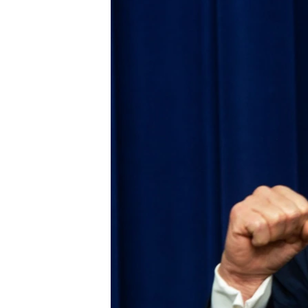
ПОБЕДИТЕЛЕЙ НЕ СУДЯТ?
КРЫМ.НЕПОКОРЕННЫЙ
ELIFBE
УКРАИНСКАЯ ПРОБЛЕМА КРЫМА