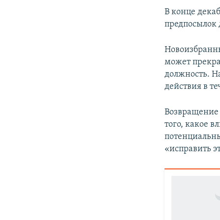
В конце дека
предпосылок 
Новоизбранны
может прекра
должность. Н
действия в т
Возвращение 
того, какое в
потенциальны
«исправить эт