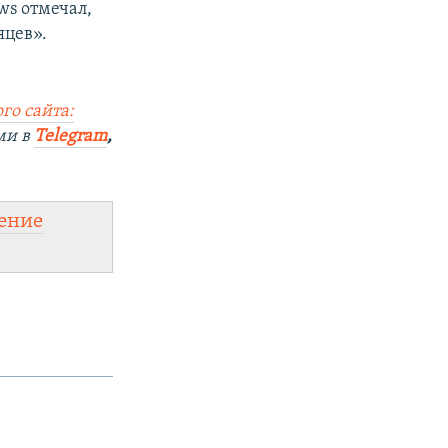
ws отмечал,
яцев».
го сайта:
ми в
Telegram
,
ение