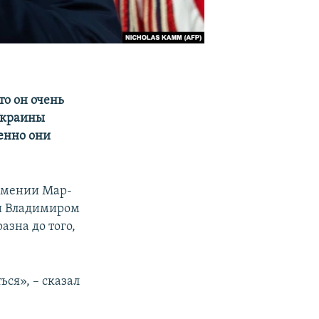
что он очень
Украины
менно они
имении Мар-
ии Владимиром
азна до того,
ься», – сказал