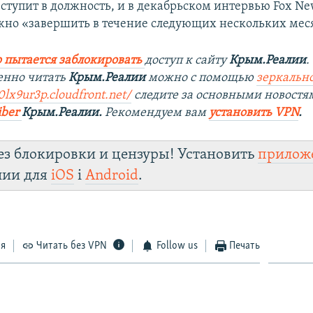
вступит в должность, и в декабрьском интервью Fox Ne
жно «завершить в течение следующих нескольких мес
 пытается заблокировать
доступ к сайту
Крым.Реалии
.
енно читать
Крым.Реалии
можно с помощью
зеркально
0lx9ur3p.cloudfront.net/
следите за основными новостя
iber
Крым.Реалии.
Рекомендуем вам
установить VPN
.
ез блокировки и цензуры! Установить
прилож
лии для
iOS
і
Android
.
ся
Читать без VPN
Follow us
Печать