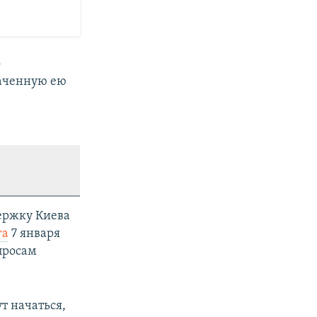
о
ваченную ею
ержку Киева
га
7 января
просам
т начаться,