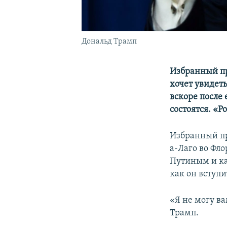
Дональд Трамп
Избранный п
хочет увидет
вскоре после 
состоятся. «Р
Избранный п
а-Лаго во Фло
Путиным и как
как он вступи
«Я не могу ва
Трамп.