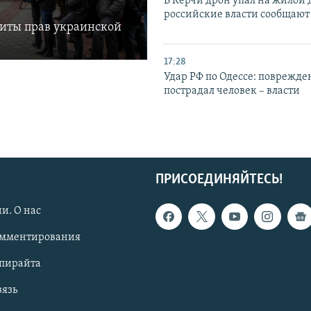
В Керчи дрон упал на жилой 
российские власти сообщают
щиты прав украинской
17:28
Удар РФ по Одессе: поврежде
пострадал человек – власти
ПРИСОЕДИНЯЙТЕСЬ!
и. О нас
омментирования
опирайта
вязь