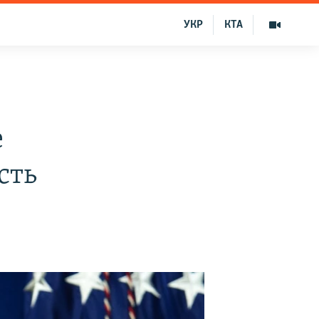
УКР
КТА
е
сть