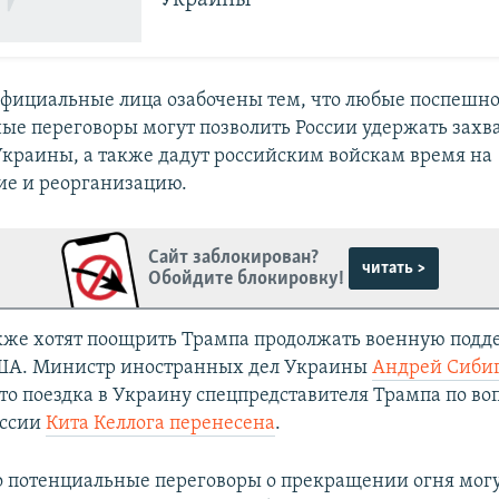
Украины
фициальные лица озабочены тем, что любые поспешн
ые переговоры могут позволить России удержать зах
краины, а также дадут российским войскам время на
ие и реорганизацию.
Сайт заблокирован?
читать >
Обойдите блокировку!
же хотят поощрить Трампа продолжать военную подд
США. Министр иностранных дел Украины
Андрей Сиби
что поездка в Украину спецпредставителя Трампа по во
оссии
Кита Келлога перенесена
.
то потенциальные переговоры о прекращении огня могу