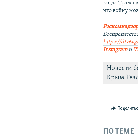
когда Трамп 
что войну мо
Роскомнадзор
Беспрепятств
https://d1z6vg
Instagram
и
V
Новости б
Крым.Реа
Поделить
ПО ТЕМЕ