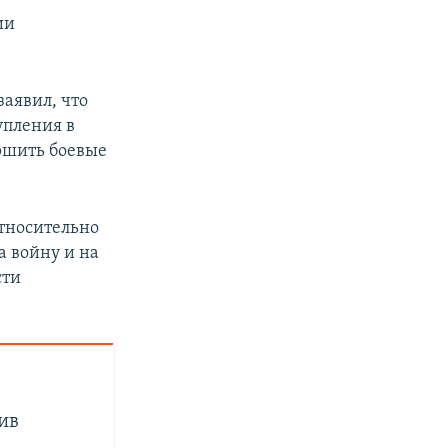
ии
аявил, что
упления в
ершить боевые
относительно
а войну и на
сти
ив