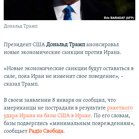
ПРИСОЕДИНЯЙТЕСЬ!
ПОБЕДИТЕЛЕЙ НЕ СУДЯТ?
КРЫМ.НЕПОКОРЕННЫЙ
Дональд Трамп
ELIFBE
УКРАИНСКАЯ ПРОБЛЕМА КРЫМА
Президент США
Дональд Трамп
анонсировал
Все сайты RFE/RL
новые экономические санкции против Ирана.
«Новые экономические санкции будут оставаться в
силе, пока Иран не изменит свое поведение», –
сказал Трамп.
В своем заявлении 8 января он сообщил, что
американцы не пострадали в результате
ракетного
удара Ирана на базы США в Ираке
. По его словам,
базы подверглись «минимальным повреждениям»,
сообщает
Радіо Свобода
.