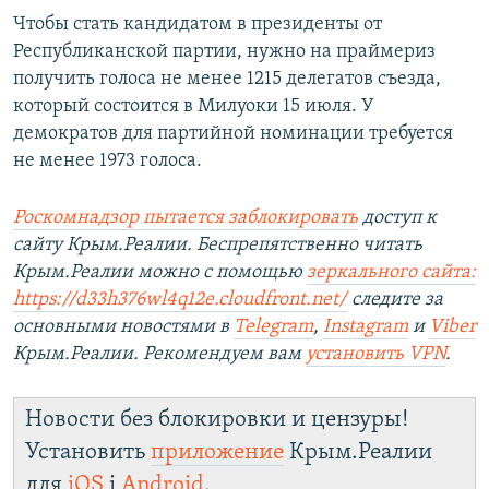
Чтобы стать кандидатом в президенты от
Республиканской партии, нужно на праймериз
получить голоса не менее 1215 делегатов съезда,
который состоится в Милуоки 15 июля. У
демократов для партийной номинации требуется
не менее 1973 голоса.
Роскомнадзор пытается заблокировать
доступ к
сайту Крым.Реалии. Беспрепятственно читать
Крым.Реалии можно с помощью
зеркального сайта:
https://d33h376wl4q12e.cloudfront.net/
следите за
основными новостями в
Telegram
,
Instagram
и
Viber
Крым.Реалии. Рекомендуем вам
установить VPN
.
Новости без блокировки и цензуры!
Установить
приложение
Крым.Реалии
для
iOS
і
Android
.