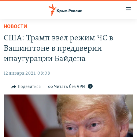
Доступность
ссылки
Вернуться
НОВОСТИ
к
НОВОСТИ
США: Трамп ввел режим ЧС в
основному
СПЕЦПРОЕКТЫ
содержанию
Вашингтоне в преддверии
ВОДА
Вернутся
ГРУЗ 200
инаугурации Байдена
к
ИСТОРИЯ
КАРТА ВОЕННЫХ ОБЪЕКТОВ КРЫМА
главной
12 января 2021, 08:08
ЕЩЕ
11 ЛЕТ ОККУПАЦИИ КРЫМА. 11 ИСТОРИЙ СОПРОТИВЛЕНИЯ
навигации
Вернутся
Поделиться
Читать без VPN
РАДІО СВОБОДА
ИНТЕРАКТИВ
к
КАК ОБОЙТИ БЛОКИРОВКУ
ИНФОГРАФИКА
поиску
ТЕЛЕПРОЕКТ КРЫМ.РЕАЛИИ
Українською
СОВЕТЫ ПРАВОЗАЩИТНИКОВ
Qırımtatar
ПРОПАВШИЕ БЕЗ ВЕСТИ