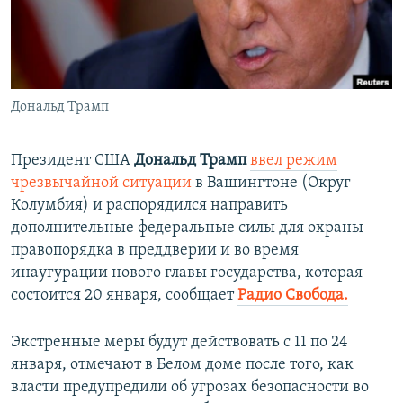
ПРИСОЕДИНЯЙТЕСЬ!
ПОБЕДИТЕЛЕЙ НЕ СУДЯТ?
КРЫМ.НЕПОКОРЕННЫЙ
ELIFBE
Дональд Трамп
УКРАИНСКАЯ ПРОБЛЕМА КРЫМА
Все сайты RFE/RL
Президент США
Дональд Трамп
ввел режим
чрезвычайной ситуации
в Вашингтоне (Округ
Колумбия) и распорядился направить
дополнительные федеральные силы для охраны
правопорядка в преддверии и во время
инаугурации нового главы государства, которая
состоится 20 января, сообщает
Радио Свобода.
Экстренные меры будут действовать с 11 по 24
января, отмечают в Белом доме после того, как
власти предупредили об угрозах безопасности во