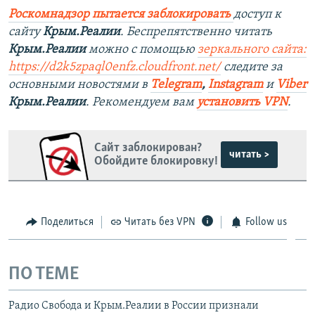
Роскомнадзор пытается заблокировать
доступ к
сайту
Крым.Реалии
. Беспрепятственно читать
Крым.Реалии
можно с помощью
зеркального сайта:
https://d2k5zpaql0enfz.cloudfront.net/
следите за
основными новостями в
Telegram
,
Instagram
и
Viber
Крым.Реалии
. Рекомендуем вам
установить VPN
.
Сайт заблокирован?
читать >
Обойдите блокировку!
Поделиться
Читать без VPN
Follow us
ПО ТЕМЕ
Радио Свобода и Крым.Реалии в России признали