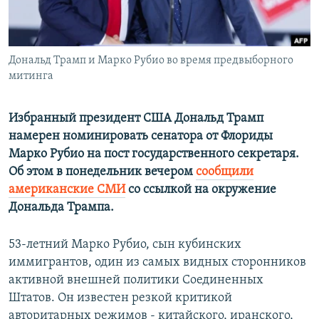
ПРИСОЕДИНЯЙТЕСЬ!
ПОБЕДИТЕЛЕЙ НЕ СУДЯТ?
КРЫМ.НЕПОКОРЕННЫЙ
Дональд Трамп и Марко Рубио во время предвыборного
ELIFBE
митинга
УКРАИНСКАЯ ПРОБЛЕМА КРЫМА
Все сайты RFE/RL
Избранный президент США Дональд Трамп
намерен номинировать сенатора от Флориды
Марко Рубио на пост государственного секретаря.
Об этом в понедельник вечером
сообщили
американские СМИ
со ссылкой на окружение
Дональда Трампа.
53-летний Марко Рубио, сын кубинских
иммигрантов, один из самых видных сторонников
активной внешней политики Соединенных
Штатов. Он известен резкой критикой
авторитарных режимов - китайского, иранского,