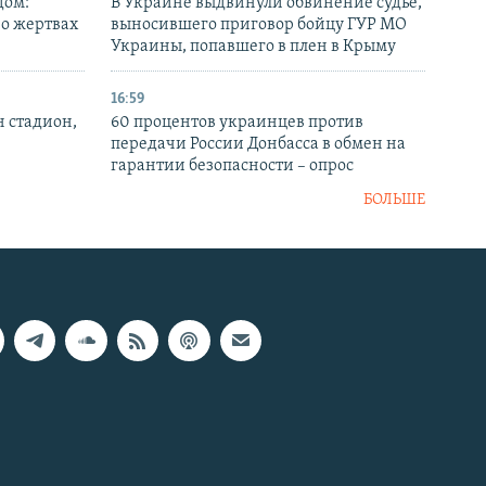
дом:
В Украине выдвинули обвинение судье,
 о жертвах
выносившего приговор бойцу ГУР МО
Украины, попавшего в плен в Крыму
16:59
н стадион,
60 процентов украинцев против
передачи России Донбасса в обмен на
гарантии безопасности – опрос
БОЛЬШЕ