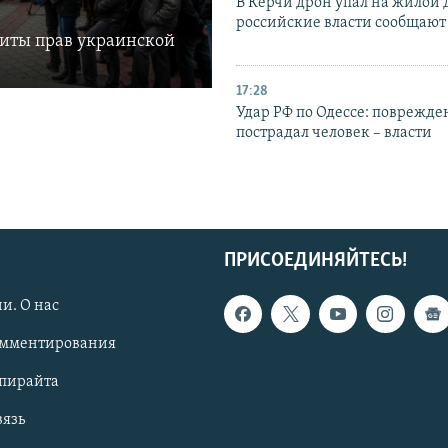
В Керчи дрон упал на жилой 
российские власти сообщают
щиты прав украинской
17:28
Удар РФ по Одессе: поврежде
пострадал человек – власти
ПРИСОЕДИНЯЙТЕСЬ!
и. О нас
омментирования
опирайта
вязь