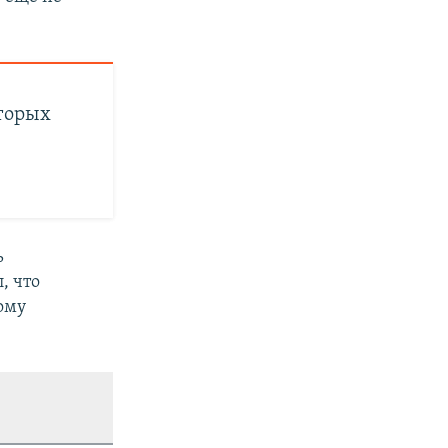
торых
ь
, что
ому