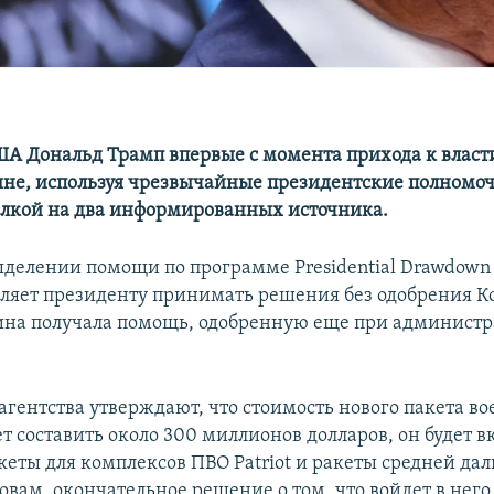
А Дональд Трамп впервые с момента прихода к власт
не, используя чрезвычайные президентские полномо
сылкой на два информированных источника.
ыделении помощи по программе Presidential Drawdown A
оляет президенту принимать решения без одобрения Ко
ина получала помощь, одобренную еще при админист
агентства утверждают, что стоимость нового пакета в
 составить около 300 миллионов долларов, он будет в
кеты для комплексов ПВО Patriot и ракеты средней да
ловам, окончательное решение о том, что войдет в него