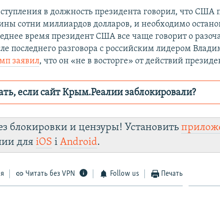
вступления в должность президента говорил, что США 
ины сотни миллиардов долларов, и необходимо остано
леднее время президент США все чаще говорит о разо
осле последнего разговора с российским лидером Влад
мп заявил
, что он «не в восторге» от действий президе
ать, если сайт Крым.Реалии заблокировали?
ор пытается заблокировать
Крым.Реали
зеркаль
ез блокировки и цензуры! Установить
прилож
ddr1jizmkx.cloudfront.net/
лии для
iOS
і
Android
.
Instagram
Viber
уста
ся
Читать без VPN
Follow us
Печать