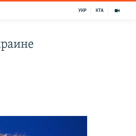
УКР
КТА
краине