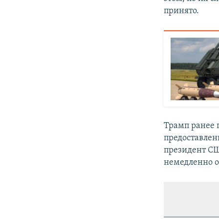
принято.
Трамп ранее 
предоставлени
президент С
немедленно от