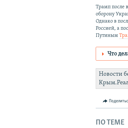
Трамп после 
оборону Укра
Однако в пос
Россией, а п
Путиным
Тра
Что дел
Роскомнадз
Новости б
https://d30s
Крым.Реа
Telegram
VPN
.
Поделить
ПО ТЕМЕ