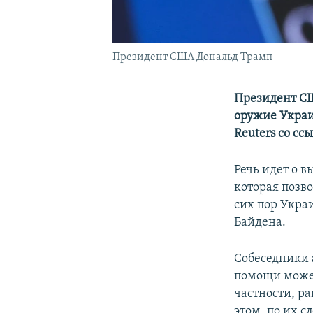
Президент США Дональд Трамп
Президент СШ
оружие Украи
Reuters со с
Речь идет о в
которая позв
сих пор Укра
Байдена.
Собеседники 
помощи может
частности, ра
этом, по их с