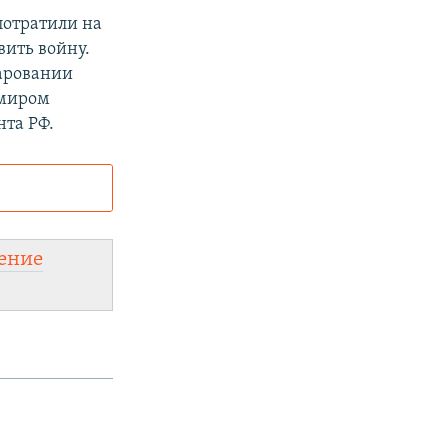
потратили на
вить войну.
чаровании
имиром
нта РФ.
и
ного сайта:
ение
новить