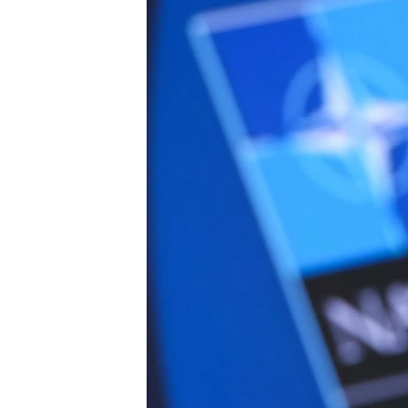
ПОБЕДИТЕЛЕЙ НЕ СУДЯТ?
КРЫМ.НЕПОКОРЕННЫЙ
ELIFBE
УКРАИНСКАЯ ПРОБЛЕМА КРЫМА