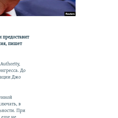
и предоставит
чия, пишет
uthority,
нгресса. До
рации Джо
оенной
ключать, в
льности. При
, еще не