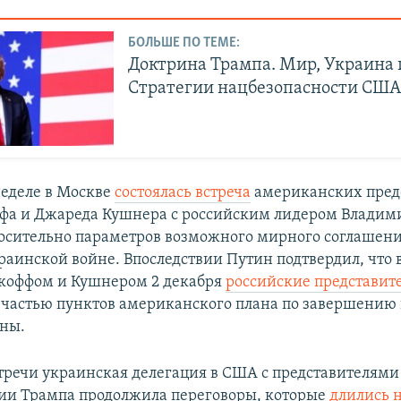
БОЛЬШЕ ПО ТЕМЕ:
Доктрина Трампа. Мир, Украина и
Стратегии нацбезопасности СШ
еделе в Москве
состоялась встреча
американских пред
фа и Джареда Кушнера с российским лидером Влади
сительно параметров возможного мирного соглашени
раинской войне. Впоследствии Путин подтвердил, что 
ткоффом и Кушнером 2 декабря
российские представит
 частью пунктов американского плана по завершению
ны.
стречи украинская делегация в США с представителями
ии Трампа продолжила переговоры, которые
длились 