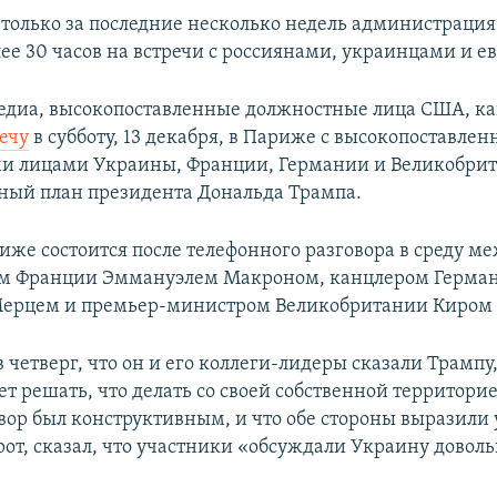
, только за последние несколько недель администраци
лее 30 часов на встречи с россиянами, украинцами и 
диа, высокопоставленные должностные лица США, ка
речу
в субботу, 13 декабря, в Париже с высокопоставле
и лицами Украины, Франции, Германии и Великобрит
ный план президента Дональда Трампа.
риже состоится после телефонного разговора в среду 
ом Франции Эммануэлем Макроном, канцлером Герма
ерцем и премьер-министром Великобритании Киром
 четверг, что он и его коллеги-лидеры сказали Трампу,
 решать, что делать со своей собственной территорие
овор был конструктивным, и что обе стороны выразили
рот, сказал, что участники «обсуждали Украину довол