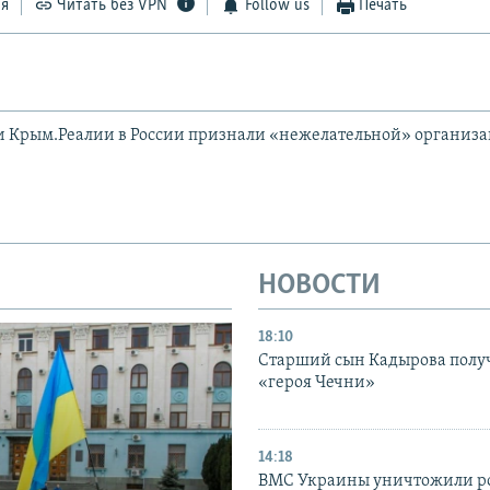
ся
Читать без VPN
Follow us
Печать
и Крым.Реалии в России признали «нежелательной» организ
НОВОСТИ
18:10
Старший сын Кадырова полу
«героя Чечни»
14:18
ВМС Украины уничтожили р