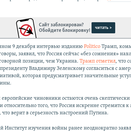
Сайт заблокирован?
читать >
Обойдите блокировку!
нном 9 декабря интервью изданию
Politico
Трамп, ком
оворы, заявил, что Россия сейчас «без сомнения» нахо
говорной позиции, чем Украина.
Трамп отметил
, что 
президенту Владимиру Зеленскому согласиться с аме
ативой, которая предусматривает значительные усту
аины.
 европейские чиновники остаются очень скептически
 относительно того, что Россия искренне стремится к 
 что верит в серьезность настроений Путина.
 Институт изучения войны ранее неоднократно заявл