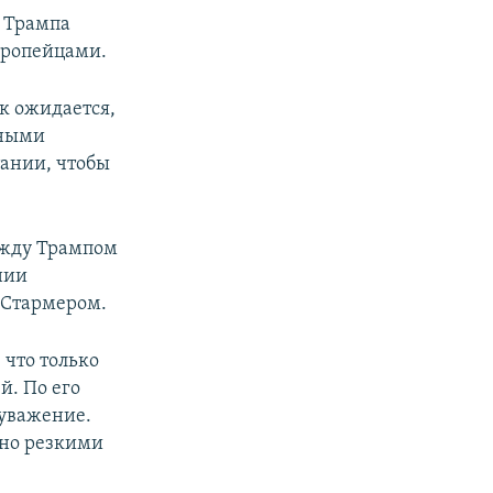
я Трампа
европейцами.
к ожидается,
нными
ании, чтобы
между Трампом
нии
 Стармером.
 что только
й. По его
 уважение.
ьно резкими