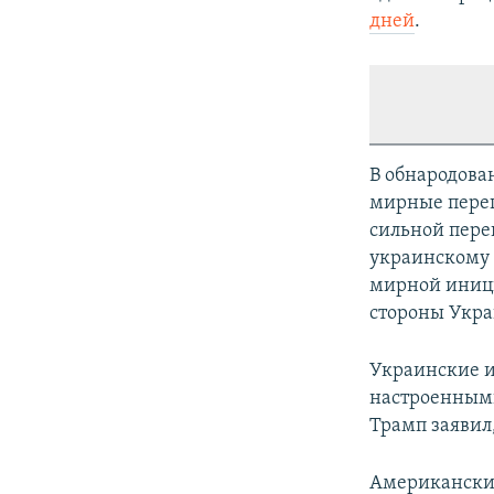
дней
.
В обнародова
мирные перег
сильной пере
украинскому 
мирной иници
стороны Укр
Украинские и
настроенными
Трамп заявил,
Американский