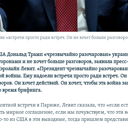
ли «встречи просто ради встреч. Он не хочет больше разговор
А Дональд Трамп «чрезвычайно разочарован» украи
торонами и не хочет больше разговоров, заявила пресс
Кэролайн Левит. «Президент чрезвычайно разочарова
й войны. Ему надоели встречи просто ради встреч. Он
оров. Он хочет действий. Он хочет, чтобы эта война за
о время брифинга.
оятной встречи в Париже, Левит сказала, что «если ес
ть мирное соглашение, если мы почувствуем, что эти в
о-то из США в эти выходные, тогда пришлем представи