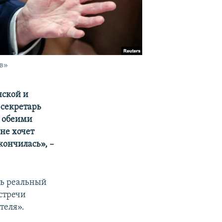
ов»
нской и
-секретарь
н обеими
 не хочет
кончилась», –
ть реальный
стречи
теля».