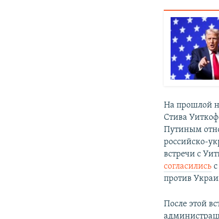
На прошлой н
Стива Уиткоф
Путиным отно
российско-ук
встречи с Уи
согласились
с
против Украи
После этой в
администрац