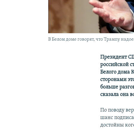
В Белом доме говорят, что Трампу надое
Президент СШ
российской с
Белого дома 
сторонами это
больше разгов
сказала она в
По поводу вер
шанс подписа
достойны ког