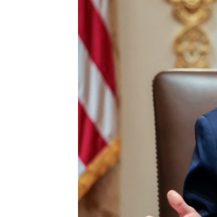
ПОБЕДИТЕЛЕЙ НЕ СУДЯТ?
КРЫМ.НЕПОКОРЕННЫЙ
ELIFBE
УКРАИНСКАЯ ПРОБЛЕМА КРЫМА