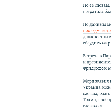
По ее словам
потратила бо
По данным ме
проведут вст
должностным
обсудить мир
Встреча в Па
и президент
Фридрихом М
Мерц заявил в
Украина может
словам, разг
Трамп, наобо
словами».