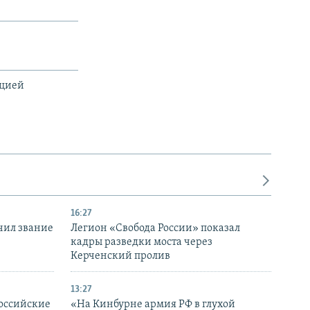
ацией
16:27
чил звание
Легион «Свобода России» показал
кадры разведки моста через
Керченский пролив
13:27
оссийские
«На Кинбурне армия РФ в глухой