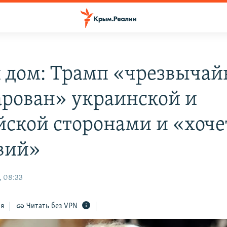
 дом: Трамп «чрезвычай
арован» украинской и
йской сторонами и «хоче
вий»
, 08:33
ся
Читать без VPN