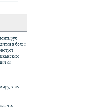
ментируя
дится в более
советует
риканской
пки со
миру, хотя
ял, что