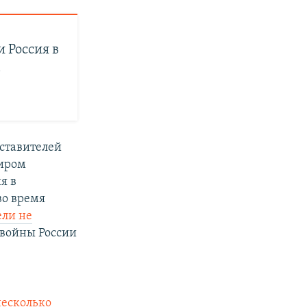
 Россия в
А
ставителей
миром
я в
во время
ели не
 войны России
несколько