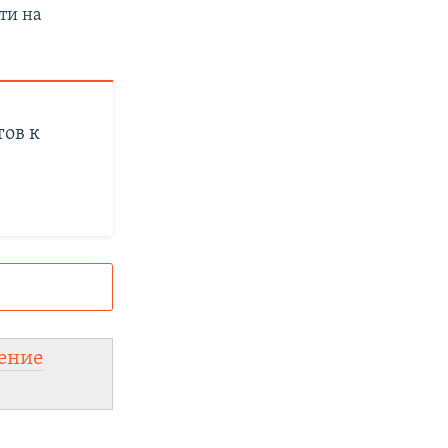
ти на
тов к
и
ного сайта:
ение