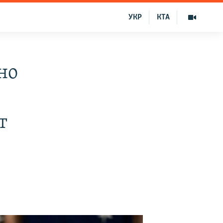
УКР
КТА
но
т