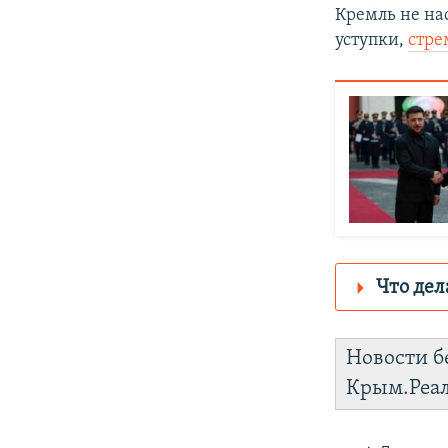
Кремль не на
уступки,
стре
Что дел
Роскомнадз
Новости б
https://d30z
Крым.Реа
установить