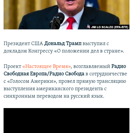
ПРИСОЕДИНЯЙТЕСЬ!
ПОБЕДИТЕЛЕЙ НЕ СУДЯТ?
КРЫМ.НЕПОКОРЕННЫЙ
ELIFBE
УКРАИНСКАЯ ПРОБЛЕМА КРЫМА
Президент США
Дональд Трамп
выступил с
Все сайты RFE/RL
докладом Конгрессу «О положении дел в стране».
Проект
«Настоящее Время»
, возглавляемый
Радио
Свободная Европа/Радио Свобода
в сотрудничестве
с «Голосом Америки», провел прямую трансляцию
выступления американского президента с
синхронным переводом на русский язык.