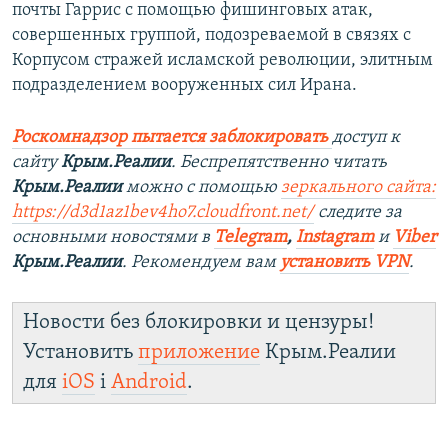
почты Гаррис с помощью фишинговых атак,
совершенных группой, подозреваемой в связях с
Корпусом стражей исламской революции, элитным
подразделением вооруженных сил Ирана.
Роскомнадзор пытается заблокировать
доступ к
сайту
Крым.Реалии
. Беспрепятственно читать
Крым.Реалии
можно с помощью
зеркального сайта:
https://d3d1az1bev4ho7.cloudfront.net/
следите за
основными новостями в
Telegram
,
Instagram
и
Viber
Крым.Реалии
. Рекомендуем вам
установить VPN
.
Новости без блокировки и цензуры!
Установить
приложение
Крым.Реалии
для
iOS
і
Android
.