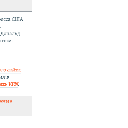
ресса США
.
 Дональд
ентам-
го сайта:
ми в
ить VPN
.
ение