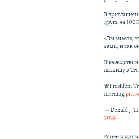
В приглашени
друга на 100%
«Вы знаете, ч
вами, и так о
Впоследствии 
пятницу в Tr
🚨President T
morning.
pic.t
— Donald J. T
2024
Ранее издани