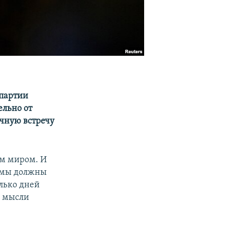
 партии
ельно от
чную встречу
ым миром. И
у мы должны
олько дней
и мысли