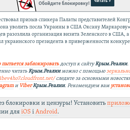
читать >
Обойдите блокировку!
ствовал призыв спикера Палаты представителей Конг
на уволить посла Украины в США Оксану Маркарову»
ев разозлила организация визита Зеленского в США, а
л украинского президента в приверженности конкур
 пытается заблокировать
доступ к сайту
Крым.Реалии
.
енно читать
Крым.Реалии
можно с помощью
зеркально
1bev4ho7.cloudfront.net/
следите за основными новостя
tagram
и
Viber
Крым.Реалии
. Рекомендуем вам
установ
ез блокировки и цензуры! Установить
прилож
лии для
iOS
і
Android
.