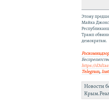
Этому предше
Майка Джонсо
Республиканц
Трамп обвини
демократам.
Роскомнадзор
Беспрепятств
https://d3d1az
Telegram
,
Ins
Новости б
Крым.Реа