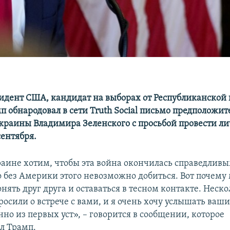
дент США, кандидат на выборах от Республиканской
 обнародовал в сети Truth Social письмо предположит
краины Владимира Зеленского с просьбой провести ли
сентября.
раине хотим, чтобы эта война окончилась справедлив
о без Америки этого невозможно добиться. Вот почем
нять друг друга и оставаться в тесном контакте. Неск
росили о встрече с вами, и я очень хочу услышать ваш
но из первых уст», – говорится в сообщении, которое
л Трамп.