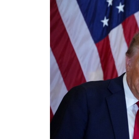
ПОБЕДИТЕЛЕЙ НЕ СУДЯТ?
КРЫМ.НЕПОКОРЕННЫЙ
ELIFBE
УКРАИНСКАЯ ПРОБЛЕМА КРЫМА