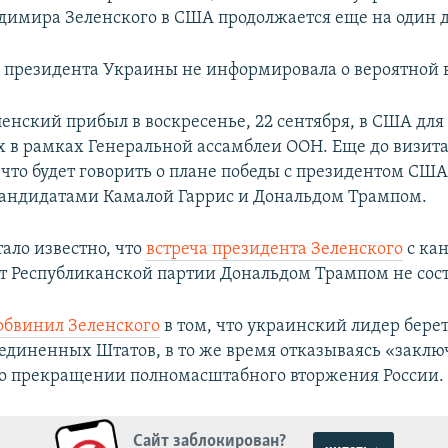
адимира Зеленского в США продолжается еще на один 
 президента Украины не информировала о вероятной в
енский прибыл в воскресенье, 22 сентября, в США для 
 в рамках Генеральной ассамблеи ООН. Еще до визита
 что будет говорить о плане победы с президентом СШ
андидатами Камалой Гаррис и Дональдом Трампом.
тало известно, что
встреча президента Зеленского
с ка
т Республиканской партии Дональдом Трампом не сост
обвинил Зеленского
в том, что украинский лидер бер
оединенных Штатов, в то же время отказываясь «заклю
о прекращении полномасштабного вторжения России.
Сайт заблокирован?