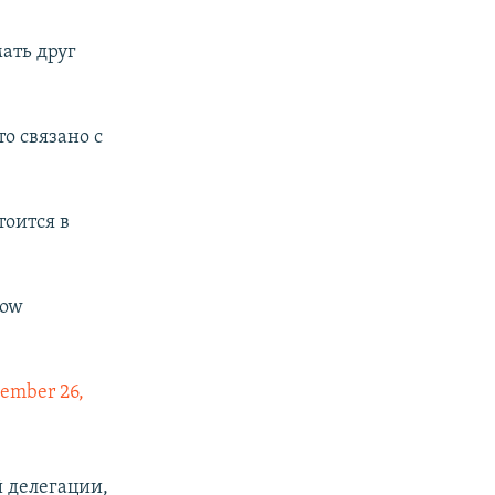
ать друг
о связано с
тоится в
row
ember 26,
 делегации,