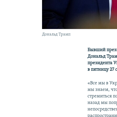
Дональд Трамп
Бывший прези
Дональд Трамп
президента У
в пятницу 27 
«Все мы в Ук
мы знаем, чт
стремиться по
назад мы поп
непосредствен
распространи