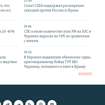
22:08
т, что
Сенат США поддержал расширение
на его
санкций против России и Ирана
19:46
а 20-40%
CIR: в июле количество атак РФ на АЗС в
Украине выросло на 72% по сравнению
с июнем
18:02
дом:
В Украине выдвинули обвинение судье,
 о жертвах
приговорившему бойца ГУР МО
Украины, попавшего в плен в Крыму
БОЛЬШЕ