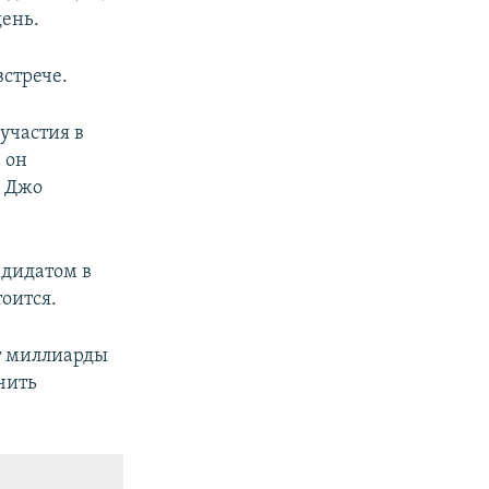
день.
стрече.
участия в
 он
А Джо
ндидатом в
оится.
ет миллиарды
чить