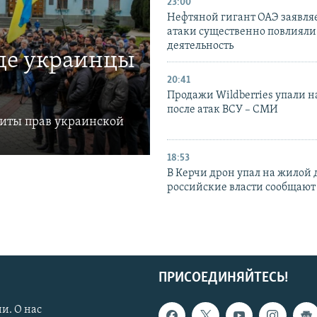
23:00
Нефтяной гигант ОАЭ заявляе
атаки существенно повлияли 
деятельность
где украинцы
20:41
Продажи Wildberries упали н
после атак ВСУ – СМИ
щиты прав украинской
18:53
В Керчи дрон упал на жилой 
российские власти сообщают
ПРИСОЕДИНЯЙТЕСЬ!
и. О нас