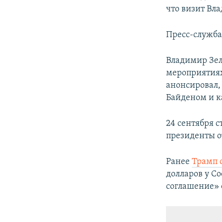
что визит Вл
Пресс-служба
Владимир Зел
мероприятиях
анонсировал,
Байденом и к
24 сентября с
президенты о
Ранее
Трамп 
долларов у С
соглашение» 