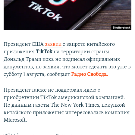
ПРИСОЕДИНЯЙТЕСЬ!
ПОБЕДИТЕЛЕЙ НЕ СУДЯТ?
КРЫМ.НЕПОКОРЕННЫЙ
ELIFBE
УКРАИНСКАЯ ПРОБЛЕМА КРЫМА
Президент США
заявил
о запрете китайского
Все сайты RFE/RL
приложения
TikTok
на территории страны.
Дональд Трамп пока не подписал официальных
документов, но заявил, что может сделать это уже в
субботу 1 августа, сообщает
Радио Свобода.
Президент также не поддержал идею о
приобретении TikTok американской компанией.
По данным газеты The New York Times, покупкой
китайского приложения интересовалась компания
Microsoft.​