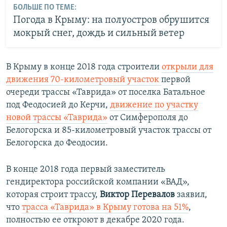
БОЛЬШЕ ПО ТЕМЕ:
Погода в Крыму: на полуостров обрушится
мокрый снег, дождь и сильный ветер
В Крыму в конце 2018 года строители
открыли для
движения 70-километровый участок
первой
очереди трассы «Таврида» от поселка Батальное
под Феодосией до Керчи,
движение по участку
новой трассы «Таврида»
от Симферополя до
Белогорска и 85-километровый участок трассы от
Белогорска до Феодосии.
В конце 2018 года первый заместитель
гендиректора российской компании «ВАД»,
которая строит трассу,
Виктор Перевалов
заявил,
что
трасса «Таврида» в Крыму готова на 51%
,
полностью ее откроют в декабре 2020 года.