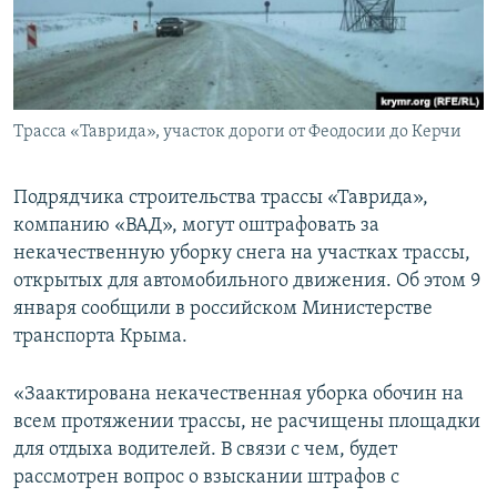
ПРИСОЕДИНЯЙТЕСЬ!
ПОБЕДИТЕЛЕЙ НЕ СУДЯТ?
КРЫМ.НЕПОКОРЕННЫЙ
ELIFBE
Трасса «Таврида», участок дороги от Феодосии до Керчи
УКРАИНСКАЯ ПРОБЛЕМА КРЫМА
Все сайты RFE/RL
Подрядчика строительства трассы «Таврида»,
компанию «ВАД», могут оштрафовать за
некачественную уборку снега на участках трассы,
открытых для автомобильного движения. Об этом 9
января сообщили в российском Министерстве
транспорта Крыма.
«Заактирована некачественная уборка обочин на
всем протяжении трассы, не расчищены площадки
для отдыха водителей. В связи с чем, будет
рассмотрен вопрос о взыскании штрафов с