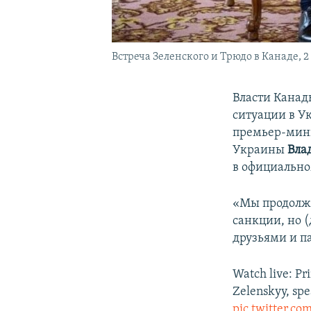
Встреча Зеленского и Трюдо в Канаде, 2
Власти Канад
ситуации в У
премьер-мин
Украины
Вла
в официально
«Мы продолжи
санкции, но 
друзьями и па
Watch live: Pr
Zelenskyy, spe
pic.twitter.c