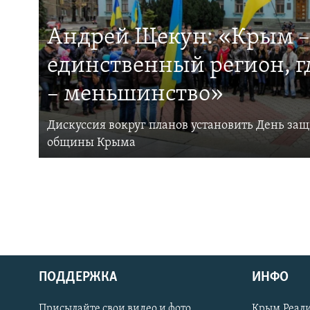
Андрей Щекун: «Крым –
единственный регион, 
– меньшинство»
Дискуссия вокруг планов установить День за
общины Крыма
ПОДДЕРЖКА
ИНФО
Українською
Присылайте свои видео и фото
Крым.Реали