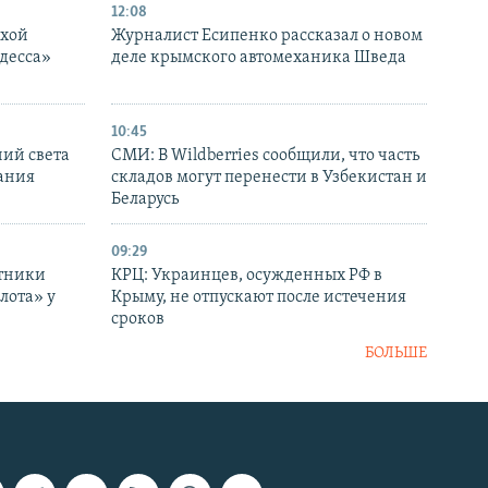
12:08
ухой
Журналист Есипенко рассказал о новом
десса»
деле крымского автомеханика Шведа
10:45
ний света
СМИ: В Wildberries сообщили, что часть
ания
складов могут перенести в Узбекистан и
Беларусь
09:29
отники
КРЦ: Украинцев, осужденных РФ в
лота» у
Крыму, не отпускают после истечения
сроков
БОЛЬШЕ