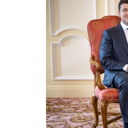
ПОБЕДИТЕЛЕЙ НЕ СУДЯТ?
КРЫМ.НЕПОКОРЕННЫЙ
ELIFBE
УКРАИНСКАЯ ПРОБЛЕМА КРЫМА