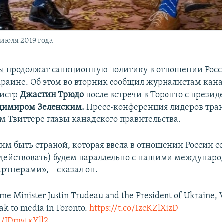
 июля 2019 года
ы продолжат санкционную политику в отношении Росс
краине. Об этом во вторник сообщил журналистам кан
истр
Джастин Трюдо
после встречи в Торонто с прези
димиром Зеленским.
Пресс-конференция лидеров тра
м Твиттере главы канадского правительства.
м быть страной, которая ввела в отношении России с
(действовать) будем параллельно с нашими междунар
ртнерами», – сказал он.
ime Minister Justin Trudeau and the President of Ukraine,
ak to media in Toronto.
https://t.co/IzcKZlXizD
om/JDmytxYll2