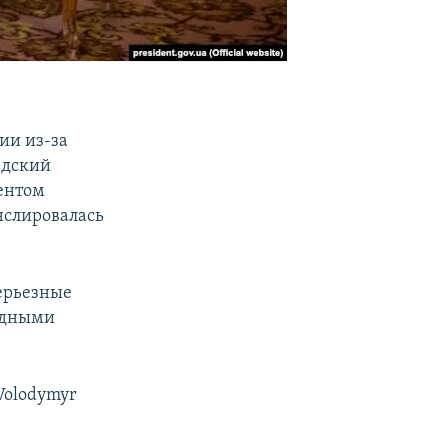
ии из-за
адский
дентом
нслировалась
ерьезные
одными
 Volodymyr