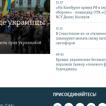
13:27
«На Кинбурне армия РФ в гл
обороне» – командир ОТК «О
ВСУ Денис Носиков
где украинцы
11:11
В Севастополе из-за отключе
планируют менять схему пит
щиты прав украинской
светофоров
09:41
Бровди: украинские беспил
поразили танкер «теневого ф
Геленджика
ПРИСОЕДИНЯЙТЕСЬ!
и. О нас