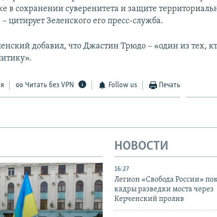
кже в сохранении суверенитета и защите территориаль
 – цитирует Зеленского его пресс-служба.
енский добавил, что Джастин Трюдо – «один из тех, к
литику».
ся
Читать без VPN
Follow us
Печать
НОВОСТИ
16:27
Легион «Свобода России» по
кадры разведки моста через
Керченский пролив