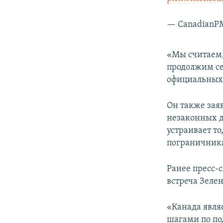
— CanadianP
«Мы считаем,
продолжим се
официальных 
Он также зая
незаконных д
устраивает т
пограничника
Ранее пресс-
встреча Зелен
«Канада явля
шагами по по