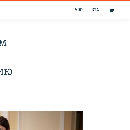
УКР
КТА
им
сию