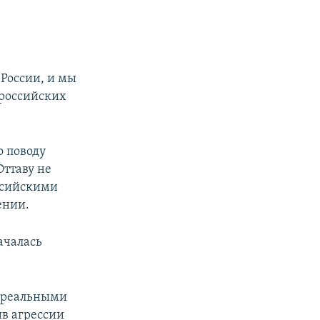
России, и мы
 российских
о поводу
Оттаву не
оссийскими
ении.
ачалась
о реальными
в агрессии