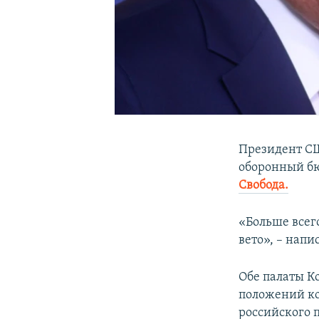
Президент СШ
оборонный б
Свобода.
«Больше всег
вето», – напи
Обе палаты К
положений ко
российского 