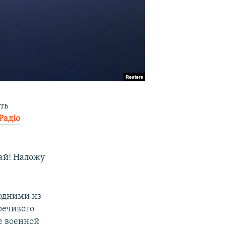
ть
Радіо
тай! Наложу
 одними из
речивого
е военной