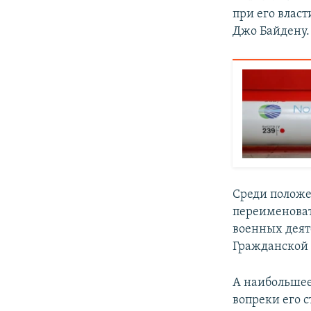
при его влас
Джо Байдену.
Среди положе
переименоват
военных деят
Гражданской 
А наибольшее
вопреки его 