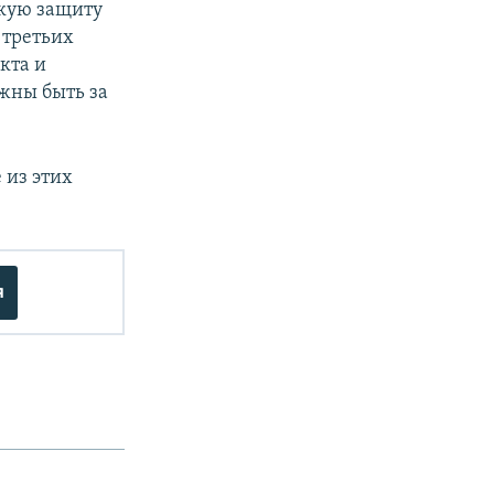
кую защиту
 третьих
кта и
лжны быть за
 из этих
я