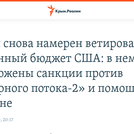
 снова намерен ветирова
нный бюджет США: в не
ожены санкции против
рного потока-2» и помо
не
, 20:17