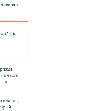
 января к
». Окно
призыв
 в честь
ва в
 в закон,
оторый