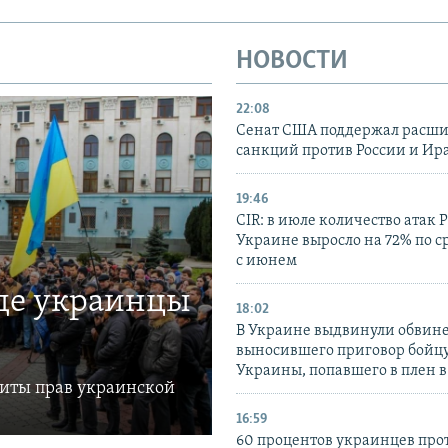
НОВОСТИ
22:08
Сенат США поддержал расш
санкций против России и Ир
19:46
CIR: в июле количество атак 
Украине выросло на 72% по 
с июнем
где украинцы
18:02
В Украине выдвинули обвине
выносившего приговор бойц
Украины, попавшего в плен 
щиты прав украинской
16:59
60 процентов украинцев про