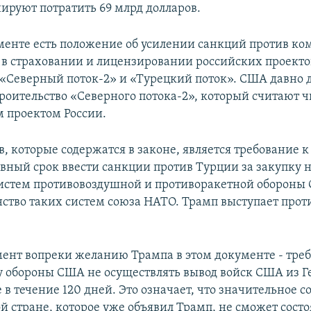
ируют потратить 69 млрд долларов.
менте есть положение об усилении санкций против ко
в страховании и лицензировании российских проекто
 «Северный поток-2» и «Турецкий поток». США давно 
троительство «Северного потока-2», который считают ч
 проектом России.
, которые содержатся в законе, является требование 
вный срок ввести санкции против Турции за закупку 
истем противовоздушной и противоракетной обороны 
нство таких систем союза НАТО. Трамп выступает прот
ент вопреки желанию Трампа в этом документе - треб
 обороны США не осуществлять вывод войск США из 
 в течение 120 дней. Это означает, что значительное 
й стране, которое уже объявил Трамп, не сможет сост