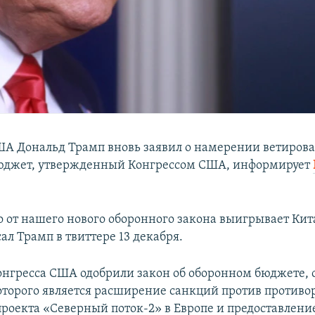
А Дональд Трамп вновь заявил о намерении ветирова
юджет, утвержденный Конгрессом США, информирует
о от нашего нового оборонного закона выигрывает Ки
сал Трамп в твиттере 13 декабря.
онгресса США одобрили закон об оборонном бюджете,
торого является расширение санкций против противо
проекта «Северный поток-2» в Европе и предоставлени