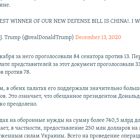
ине.
EST WINNER OF OUR NEW DEFENSE BILL IS CHINA!. I W
 J. Trump (@realDonaldTrump)
December 13, 2020
екабря за него проголосовали 84 сенатора против 13. Пе
лате представителей за этот документ проголосовали 3
в против 78.
м, в обеих палатах его поддержали значительно больш
тов. Это означает, что обещанное президентом Донал
гко преодолено.
одах на оборонные нужды на сумму более 740,5 млрд д
ает, в частности, предоставление 250 млн долларов на
женным силам Украины. Всего на проведение операц