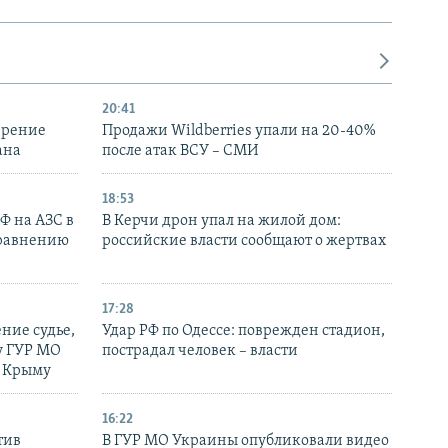
20:41
ирение
Продажи Wildberries упали на 20-40%
ана
после атак ВСУ – СМИ
18:53
РФ на АЗС в
В Керчи дрон упал на жилой дом:
сравнению
российские власти сообщают о жертвах
17:28
ние судье,
Удар РФ по Одессе: поврежден стадион,
у ГУР МО
пострадал человек – власти
в Крыму
16:22
тив
В ГУР МО Украины опубликовали видео