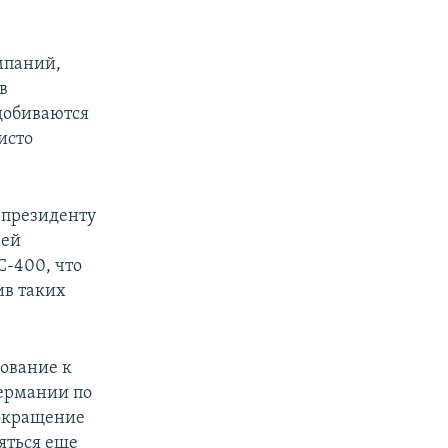
мпаний,
в
добиваются
исто
к президенту
ней
С-400, что
ив таких
ование к
Германии по
сокращение
ояться еще