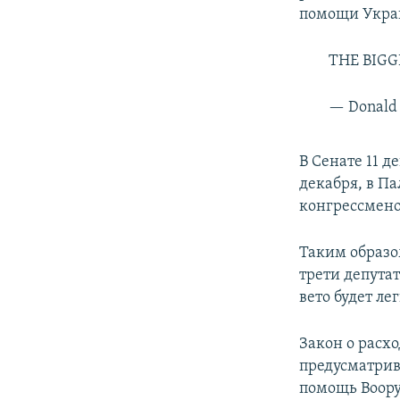
помощи Укра
THE BIGG
— Donald
В Сенате 11 д
декабря, в Па
конгрессмено
Таким образо
трети депута
вето будет ле
Закон о расх
предусматрив
помощь Воору