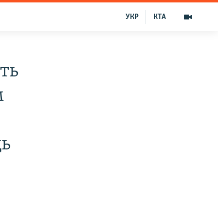
УКР
КТА
ть
м
щь