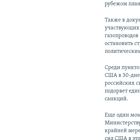
рубежом план
Также в доку
участвующих 
газопроводов
остановить с
политическим
Среди пунктов
США в 30-дне
российских с
подорвет еди
санкций.
Еще один мом
Министерству
крайней мере
сил США в это