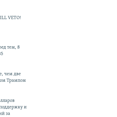
ILL VETO!
ред тем, 8
35
е, чем две
ьдом Трампом
олларов
 поддержку и
ий за