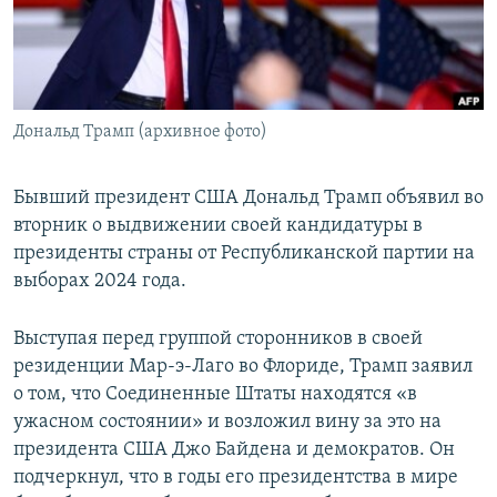
ПРИСОЕДИНЯЙТЕСЬ!
ПОБЕДИТЕЛЕЙ НЕ СУДЯТ?
КРЫМ.НЕПОКОРЕННЫЙ
ELIFBE
Дональд Трамп (архивное фото)
УКРАИНСКАЯ ПРОБЛЕМА КРЫМА
Все сайты RFE/RL
Бывший президент США Дональд Трамп объявил во
вторник о выдвижении своей кандидатуры в
президенты страны от Республиканской партии на
выборах 2024 года.
Выступая перед группой сторонников в своей
резиденции Мар-э-Лаго во Флориде, Трамп заявил
о том, что Соединенные Штаты находятся «в
ужасном состоянии» и возложил вину за это на
президента США Джо Байдена и демократов. Он
подчеркнул, что в годы его президентства в мире