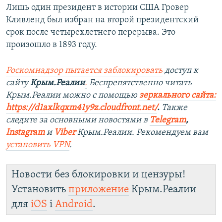
Лишь один президент в истории США Гровер
Кливленд был избран на второй президентский
срок после четырехлетнего перерыва. Это
произошло в 1893 году.
Роскомнадзор пытается заблокировать
доступ к
сайту
Крым.Реалии
.
Беспрепятственно читать
Крым.Реалии мож
но с помощью
зеркального сайта:
https://d1axlkqxm41y9z.cloudfront.net/
. ​
Также
следите за основными новостями в
Telegram
,
Instagra
m
и
Viber
Крым.Реалии. Рекомендуем вам
установить
VPN
.
Новости без блокировки и цензуры!
Установить
приложение
Крым.Реалии
для
iOS
і
Android
.