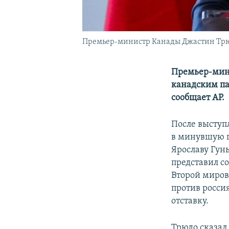
Премьер-министр Канады Джастин Тр
Премьер-мини
канадским па
сообщает АР.
После выступ
в минувшую п
Ярославу Гун
представил с
Второй миров
против россия
отставку.
Трюдо сказал