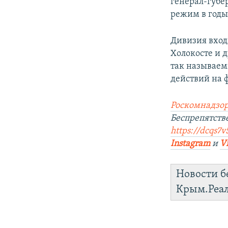
генерал-губе
режим в годы
Дивизия входи
Холокосте и 
так называем
действий на 
Роскомнадзор
Беспрепятст
https://dcqs7v
Instagram
и
V
Новости б
Крым.Реа