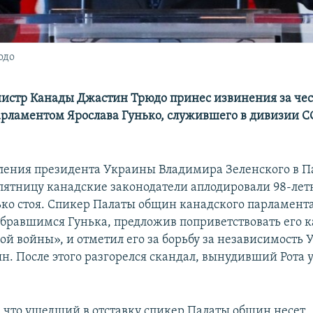
юдо
стр Канады Джастин Трюдо принес извинения за че
рламентом Ярослава Гунько, служившего в дивизии С
ления президента Украины Владимира Зеленского в П
ятницу канадские законодатели аплодировали 98-ле
ько стоя. Спикер Палаты общин канадского парламент
обравшимся Гунька, предложив поприветствовать его к
ой войны», и отметил его за борьбу за независимость
н. После этого разгорелся скандал, вынудивший Рота 
, что ушедший в отставку спикер Палаты общин несет