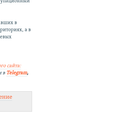
ккупационный
авших в
риториях, а в
оевых
го сайта:
и в
Telegram
,
ение