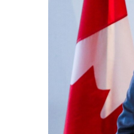
ПОБЕДИТЕЛЕЙ НЕ СУДЯТ?
КРЫМ.НЕПОКОРЕННЫЙ
ELIFBE
УКРАИНСКАЯ ПРОБЛЕМА КРЫМА