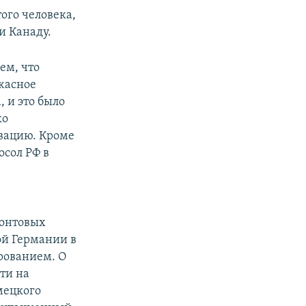
ого человека,
и Канаду.
ем, что
ужасное
 и это было
ко
вацию. Кроме
осол РФ в
ронтовых
ой Германии в
ированием. О
ти на
мецкого