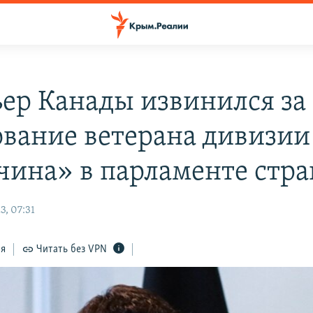
ер Канады извинился за
ование ветерана дивизии
чина» в парламенте стр
3, 07:31
ся
Читать без VPN