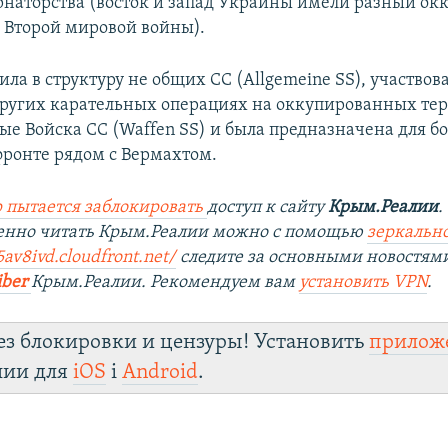
рнаторства (восток и запад Украины имели разный о
 Второй мировой войны).
ла в структуру не общих СС (Allgemeine SS), участвов
других карательных операциях на оккупированных тер
ые Войска СС (Waffen SS) и была предназначена для б
фронте рядом с Вермахтом.
 пытается заблокировать
доступ к сайту
Крым.Реалии
.
венно читать Крым.Реалии можно с помощью
зеркально
5av8ivd.cloudfront.net/
следите за основными новостям
iber
Крым.Реалии. Рекомендуем вам
установить VPN
.
ез блокировки и цензуры! Установить
прилож
лии для
iOS
і
Android
.