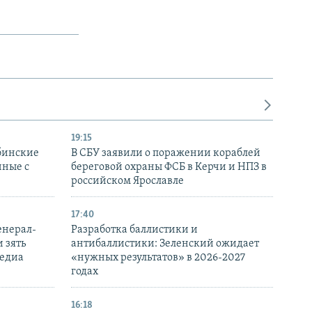
19:15
бинские
В СБУ заявили о поражении кораблей
нные с
береговой охраны ФСБ в Керчи и НПЗ в
российском Ярославле
17:40
енерал-
Разработка баллистики и
 зять
антибаллистики: Зеленский ожидает
медиа
«нужных результатов» в 2026-2027
годах
16:18