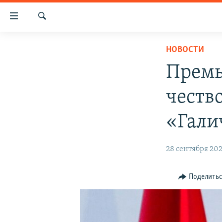
Доступность
ссылки
Искать
Вернуться
НОВОСТИ
НОВОСТИ
к
СПЕЦПРОЕКТЫ
основному
Премь
содержанию
ВОДА
ГРУЗ 200
Вернутся
честв
ИСТОРИЯ
КАРТА ВОЕННЫХ ОБЪЕКТОВ КРЫМА
к
главной
ЕЩЕ
11 ЛЕТ ОККУПАЦИИ КРЫМА. 11 ИСТОРИЙ
«Гали
навигации
СОПРОТИВЛЕНИЯ
РАДІО СВОБОДА
ИНТЕРАКТИВ
Вернутся
28 сентября 202
к
КАК ОБОЙТИ БЛОКИРОВКУ
ИНФОГРАФИКА
поиску
ТЕЛЕПРОЕКТ КРЫМ.РЕАЛИИ
Поделить
СОВЕТЫ ПРАВОЗАЩИТНИКОВ
ПРОПАВШИЕ БЕЗ ВЕСТИ