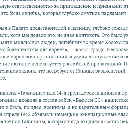
ную ответственность» за приглашение и признание эт
о это была ошибка, которая глубоко смутила парламент 
был в Палате представителей в пятницу, глубоко сожале
али, хотя мы делали это, не зная контекста. Это было 
мяти миллионов людей, погибших во время Холокоста,
око болезненным для евреев», – сказал Трюдо. Несколь
х и еврейских организаций осудили выступление и о
ение активно используется российской пропагандой. П
тепанов заявил, что потребует от Канады разъяснений
го.
ивизия «Галичина» или 14-я гренадерская дивизия ф
личина» входила в состав войск «Ваффен СС» нацистск
дах и была, по идее, военным, а не карательным форм
28 апреля 1943 объявили немецкие оккупационные влас
осточной Галичины, которая тогда входила в состав не