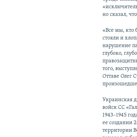
«исключитель
но сказал, чт
«Все мы, кто 
стояли и хлоп
нарушение па
глубоко, глуб
правозащитны
того, выступл
Оттаве Олег С
произошедше
Украинская д
войск СС «Га
1943–1945 го
ее создании 
территории В