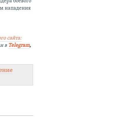
идера боевого
ом нападения
го сайта:
ми в
Telegram
,
ение