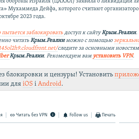
мия обороны Израиля (ЦАХАЛ) заявила о ликвидации л
а» Мухаммеда Дейфа, которого считают организатор
октябре 2023 года.
 пытается заблокировать
доступ к сайту
Крым.Реалии
.
енно читать
Крым.Реалии
можно с помощью
зеркально
145ol2h9.cloudfront.net/
следите за основными новостя
iber
Крым.Реалии
. Рекомендуем вам
установить VPN
.
ез блокировки и цензуры! Установить
прилож
лии для
iOS
і
Android
.
ся
Читать без VPN
Follow us
Печать