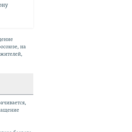
ону
адение
осоюзе, на
 жителей,
рачивается,
вращение