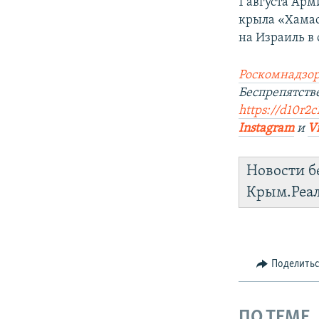
1 августа Ар
крыла «Хамас
на Израиль в 
Роскомнадзор
Беспрепятств
https://d10r2c
Instagram
и
V
Новости б
Крым.Реа
Поделить
ПО ТЕМЕ