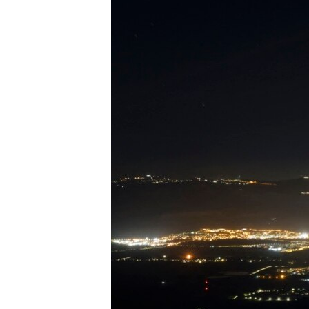
ПОБЕДИТЕЛЕЙ НЕ СУДЯТ?
КРЫМ.НЕПОКОРЕННЫЙ
ELIFBE
УКРАИНСКАЯ ПРОБЛЕМА КРЫМА