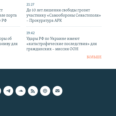
21:27
ст
До 10 лет лишения свободы грозит
зле порта
участнику «Самообороны Севастополя»
е РФ
– Прокуратура АРК
19:42
оры об
Удары РФ по Украине имеют
оливу для
«катастрофические последствия» для
гражданских – миссия ООН
БОЛЬШЕ