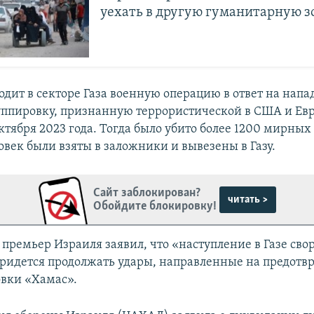
уехать в другую гуманитарную з
одит в секторе Газа военную операцию в ответ на нап
уппировку, признанную террористической в США и Евр
ктября 2023 года. Тогда было убито более 1200 мирных
овек были взяты в заложники и вывезены в Газу.
Сайт заблокирован?
читать >
Обойдите блокировку!
премьер Израиля заявил, что «наступление в Газе сво
ридется продолжать удары, направленные на предот
вки «Хамас».