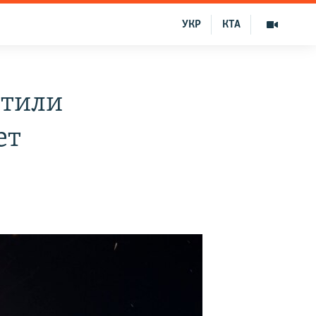
УКР
КТА
стили
ет