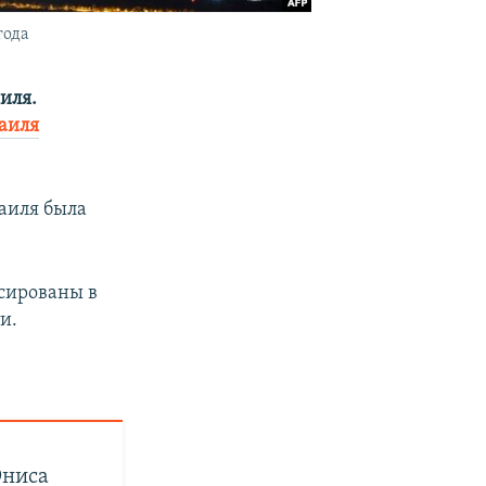
года
аиля.
аиля
аиля была
сированы в
и.
Юниса