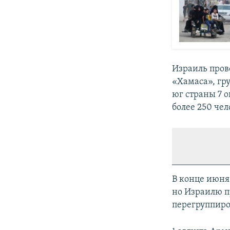
Израиль пров
«Хамаса», гр
юг страны 7 о
более 250 чел
В конце июня 
но Израилю п
перегруппиро