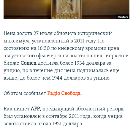
ПРИСОЕДИНЯЙТЕСЬ!
ПОБЕДИТЕЛЕЙ НЕ СУДЯТ?
КРЫМ.НЕПОКОРЕННЫЙ
ELIFBE
Цена золота 27 июля обновила исторический
УКРАИНСКАЯ ПРОБЛЕМА КРЫМА
максимум, установленный в 2011 году. По
Все сайты RFE/RL
состоянию на 16:30 по киевскому времени цена
августовского фьючерса на золото на нью-йоркской
бирже
Comex
достигла более 1934 доллара за
унцию, но в течение дня цена поднималась еще
выше, до более чем 1944 долларов за унцию.
Об этом сообщает
Радіо Свобода
.
Как пишет
AFP
, предыдущий абсолютный рекорд
был установлен в сентябре 2011 года, когда унция
золота стоила около 1921 доллара.