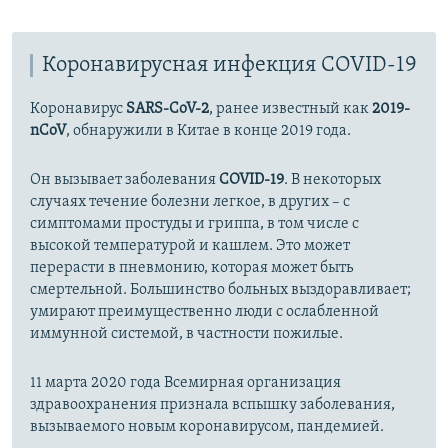
Auto
240p
360p
480p
480p
Коронавирусная инфекция COVID-19
720p
720p
1080p
1080p
Коронавирус
SARS-CoV-2
, ранее известный как
2019-
nCoV
, обнаружили в Китае в конце 2019 года.
Он вызывает заболевания
COVID-19
. В некоторых
случаях течение болезни легкое, в других – с
симптомами простуды и гриппа, в том числе с
высокой температурой и кашлем. Это может
перерасти в пневмонию, которая может быть
смертельной. Большинство больных выздоравливает;
умирают преимущественно люди с ослабленной
иммунной системой, в частности пожилые.
11 марта 2020 года Всемирная организация
здравоохранения признала вспышку заболевания,
вызываемого новым коронавирусом, пандемией.