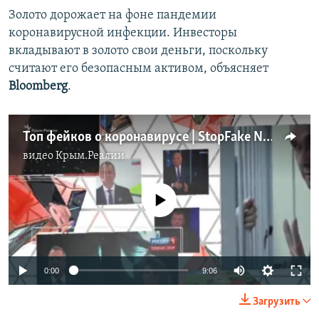
Золото дорожает на фоне пандемии
коронавирусной инфекции. Инвесторы
вкладывают в золото свои деньги, поскольку
считают его безопасным активом, объясняет
Bloomberg
.
Топ фейков о коронавирусе | StopFake News (видео)
видео
Крым.Реалии
No media source currently available
Auto
0:00
9:06
240p
Загрузить
360p