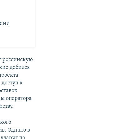
ссии
т российскую
кио добился
проекта
 доступ к
оставок
вы оператора
рству.
кого
ль. Однако в
 ударит по