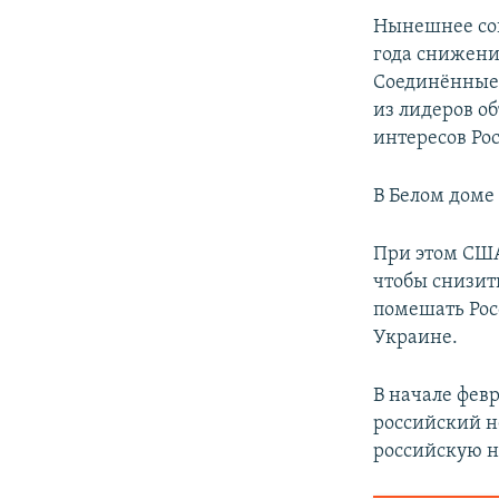
Нынешнее сок
года снижени
Соединённые 
из лидеров о
интересов Ро
В Белом доме
При этом США
чтобы снизит
помешать Рос
Украине.
В начале фев
российский н
российскую не