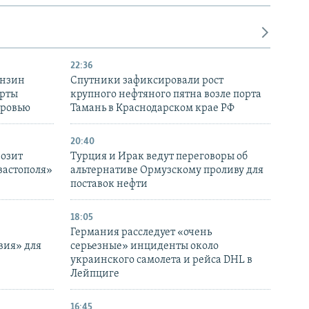
22:36
ензин
Спутники зафиксировали рост
ерты
крупного нефтяного пятна возле порта
оровью
Тамань в Краснодарском крае РФ
20:40
розит
Турция и Ирак ведут переговоры об
вастополя»
альтернативе Ормузскому проливу для
поставок нефти
18:05
Германия расследует «очень
вия» для
серьезные» инциденты около
украинского самолета и рейса DHL в
Лейпциге
16:45