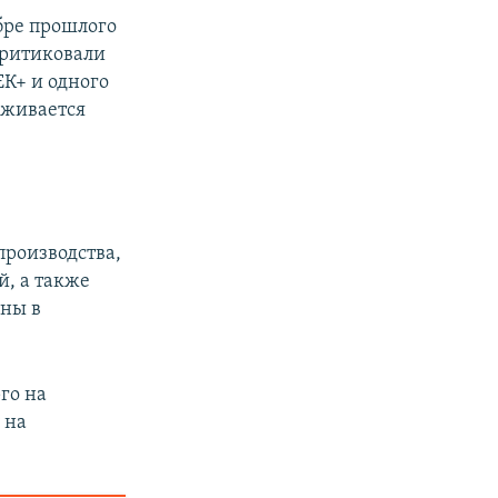
бре прошлого
критиковали
К+ и одного
рживается
роизводства,
й, а также
йны в
го на
 на