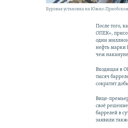
Буровая установка на Южно-Приобском
После того, к
ОПЕК+, присо
один миллион
нефть марки B
чем накануне
Входящая в О
тысяч баррел
сократит добы
Вице-премьер
своё решение
баррелей в с
заявили также