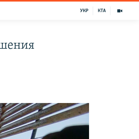
УКР
КТА
ешения