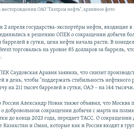
 месторождении ОАО "Газпром нефть", архивное фото
ак 2 апреля государства-экспортёры нефти, входящие в
единились к решению ОПЕК о сокращении добычи бол
 баррелей в сутки, цена нефти начала расти. В понеде
rent торговалась на уровне 85 долларов за баррель, чт
.
ПЕК Саудовская Аравия заявила, что снизит производс
ей в день, чтобы "поддержать стабильность нефтяного 
чу на 211 тысяч баррелей в сутки, ОАЭ – на 144 тысячи
 России Александр Новак также объявил, что Москва 
 о добровольном сокращении добычи с марта на полм
утки до конца 2023 года, передает ТАСС. О сокращении
 Казахстан и Оман, которые как и Россия входят в гр