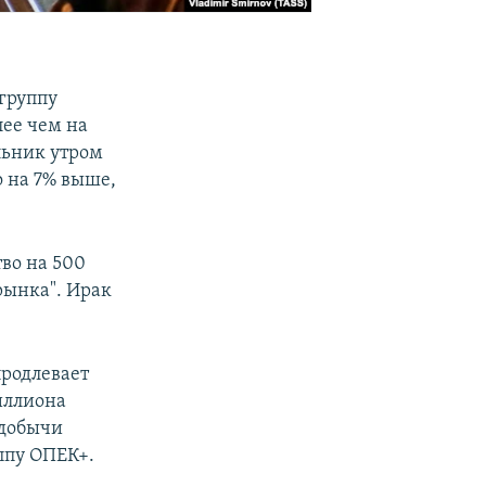
 группу
ее чем на
льник утром
о на 7% выше,
тво на 500
рынка". Ирак
.
продлевает
иллиона
 добычи
уппу ОПЕК+.