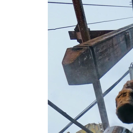
ПОБЕДИТЕЛЕЙ НЕ СУДЯТ?
КРЫМ.НЕПОКОРЕННЫЙ
ELIFBE
УКРАИНСКАЯ ПРОБЛЕМА КРЫМА