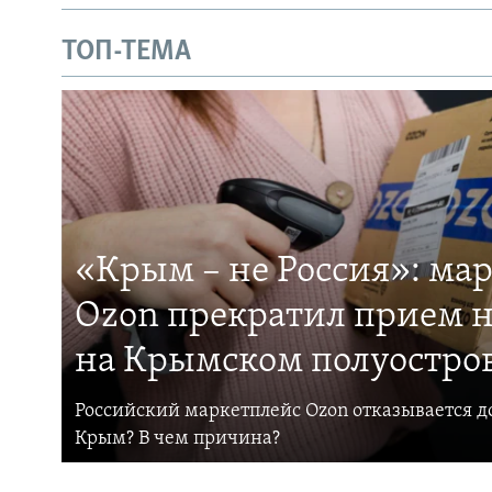
ТОП-ТЕМА
«Крым – не Россия»: ма
Ozon прекратил прием н
на Крымском полуостро
Российский маркетплейс Ozon отказывается до
Крым? В чем причина?