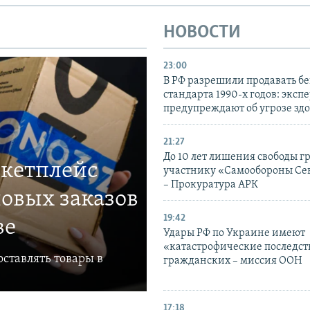
НОВОСТИ
23:00
В РФ разрешили продавать б
стандарта 1990-х годов: эксп
предупреждают об угрозе зд
21:27
До 10 лет лишения свободы г
ркетплейс
участнику «Самообороны Се
– Прокуратура АРК
овых заказов
19:42
ве
Удары РФ по Украине имеют
«катастрофические последст
ставлять товары в
гражданских – миссия ООН
17:18