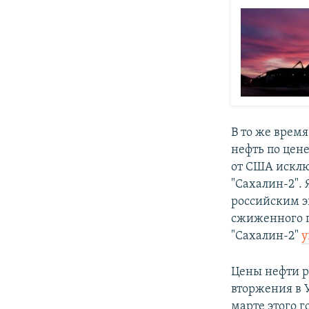
В то же время
нефть по цен
от США исклю
"Сахалин-2". 
российским э
сжиженного п
"Сахалин-2"
у
Цены нефти р
вторжения в У
марте этого г