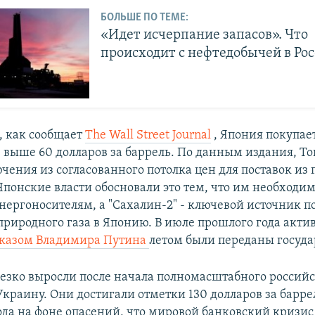
БОЛЬШЕ ПО ТЕМЕ:
«Идет исчерпание запасов». Что
происходит с нефтедобычей в Ро
, как сообщает
The Wall Street Journal
, Япония покупае
е выше 60 долларов за баррель. По данным издания, То
чения из согласованного потолка цен для поставок из 
Японские власти обосновали это тем, что им необходим
нергоносителям, а "Сахалин-2" - ключевой источник п
риродного газа в Японию. В июле прошлого года акти
казом Владимира Путина
летом были переданы госуда
езко выросли после начала полномасштабного российс
краину. Они достигали отметки 130 долларов за барре
ода на фоне опасений, что мировой банковский кризис