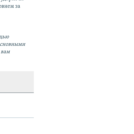
ровнем за
ощью
 основными
 вам