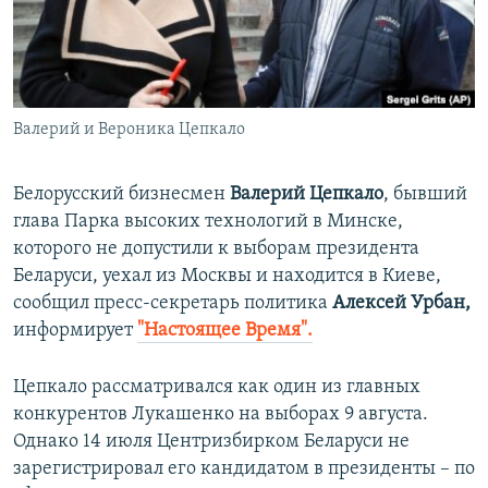
ПРИСОЕДИНЯЙТЕСЬ!
ПОБЕДИТЕЛЕЙ НЕ СУДЯТ?
КРЫМ.НЕПОКОРЕННЫЙ
ELIFBE
Валерий и Вероника Цепкало
УКРАИНСКАЯ ПРОБЛЕМА КРЫМА
Все сайты RFE/RL
Белорусский бизнесмен
Валерий Цепкало
, бывший
глава Парка высоких технологий в Минске,
которого не допустили к выборам президента
Беларуси, уехал из Москвы и находится в Киеве,
сообщил пресс-секретарь политика
Алексей Урбан,
информирует
"Настоящее Время".
Цепкало рассматривался как один из главных
конкурентов Лукашенко на выборах 9 августа.
Однако 14 июля Центризбирком Беларуси не
зарегистрировал его кандидатом в президенты – по