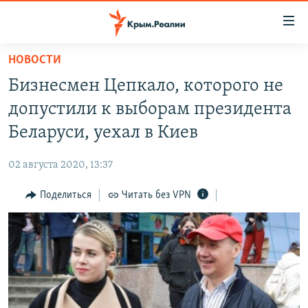
Доступность
ссылки
Вернуться
НОВОСТИ
к
НОВОСТИ
Бизнесмен Цепкало, которого не
основному
СПЕЦПРОЕКТЫ
содержанию
допустили к выборам президента
ВОДА
Вернутся
ГРУЗ 200
Беларуси, уехал в Киев
к
ИСТОРИЯ
КАРТА ВОЕННЫХ ОБЪЕКТОВ КРЫМА
главной
02 августа 2020, 13:37
ЕЩЕ
11 ЛЕТ ОККУПАЦИИ КРЫМА. 11 ИСТОРИЙ СОПРОТИВЛЕНИЯ
навигации
Вернутся
Поделиться
Читать без VPN
РАДІО СВОБОДА
ИНТЕРАКТИВ
к
КАК ОБОЙТИ БЛОКИРОВКУ
ИНФОГРАФИКА
поиску
ТЕЛЕПРОЕКТ КРЫМ.РЕАЛИИ
Українською
СОВЕТЫ ПРАВОЗАЩИТНИКОВ
Qırımtatar
ПРОПАВШИЕ БЕЗ ВЕСТИ