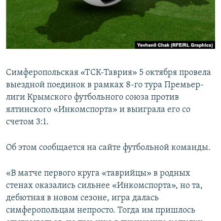
ПРИСОЕДИНЯЙТЕСЬ!
ПОБЕДИТЕЛЕЙ НЕ СУДЯТ?
КРЫМ.НЕПОКОРЕННЫЙ
ELIFBE
УКРАИНСКАЯ ПРОБЛЕМА КРЫМА
Симферопольская «ТСК-Таврия» 5 октября провела
Все сайты RFE/RL
выездной поединок в рамках 8-го тура Премьер-
лиги Крымского футбольного союза против
ялтинского «Инкомспорта» и выиграла его со
счетом 3:1.
Об этом сообщается на сайте футбольной команды.
«В матче первого круга «таврийцы» в родных
стенах оказались сильнее «Инкомспорта», но та,
дебютная в новом сезоне, игра далась
симферопольцам непросто. Тогда им пришлось