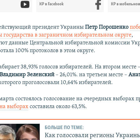
КР в Facebook
КР в мобильно
ействующий президент Украины
Петр Порошенко
поб
ы государства в заграничном избирательном округе
,
уют данные Центральной избирательной комиссии Ук
отала 100% протоколов в этом округе.
бирает 38,93% голосов избирателей. На втором месте –
Владимир Зеленский
– 26,01%. на третьем месте –​
Ана
 которого проголосовали 10,64% избирателей.
 марта состоялось голосование на очередных выборах 
 на выборах
составила около 63,5%.
БОЛЬШЕ ПО ТЕМЕ:
Как голосовали регионы Украин