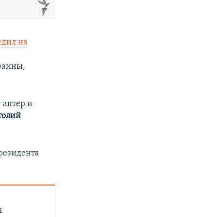
м
едил на
раины,
 актер и
толий
президента
ы