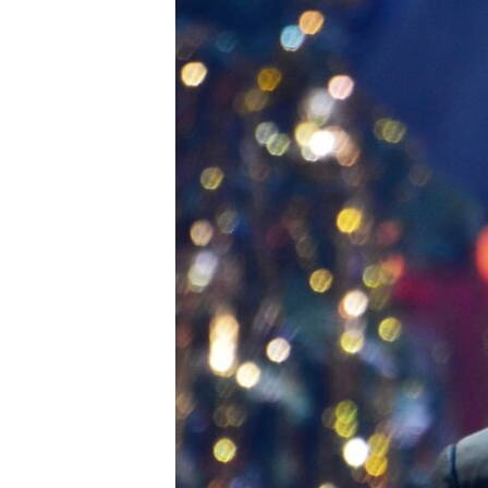
ПОБЕДИТЕЛЕЙ НЕ СУДЯТ?
КРЫМ.НЕПОКОРЕННЫЙ
ELIFBE
УКРАИНСКАЯ ПРОБЛЕМА КРЫМА