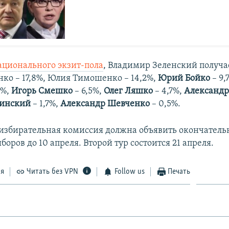
ционального экзит-пола
, Владимир Зеленский получае
ко – 17,8%, Юлия Тимошенко – 14,2%,
Юрий Бойко
– 9,
1%,
Игорь Смешко
– 6,5%,
Олег Ляшко
– 4,7%,
Александр
линский
– 1,7%,
Александр Шевченко
– 0,5%.
избирательная комиссия должна объявить окончател
боров до 10 апреля. Второй тур состоится 21 апреля.
ся
Читать без VPN
Follow us
Печать