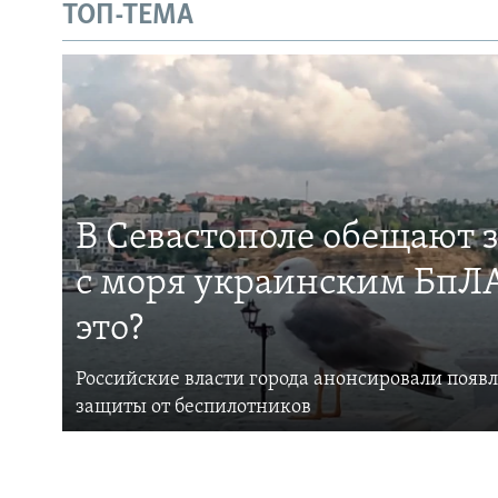
ТОП-ТЕМА
В Севастополе обещают 
с моря украинским БпЛА
это?
Российские власти города анонсировали появ
защиты от беспилотников