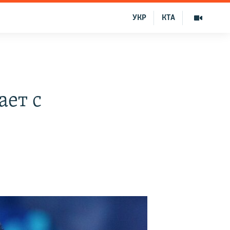
УКР
КТА
ает с