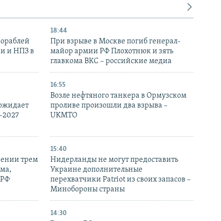
18:44
кораблей
При взрыве в Москве погиб генерал-
и и НПЗ в
майор армии РФ Плохотнюк и зять
главкома ВКС – российские медиа
16:55
Возле нефтяного танкера в Ормузском
 ожидает
проливе произошли два взрыва –
-2027
UKMTO
15:40
рении трем
Нидерланды не могут предоставить
ма,
Украине дополнительные
 РФ
перехватчики Patriot из своих запасов –
Минобороны страны
14:30