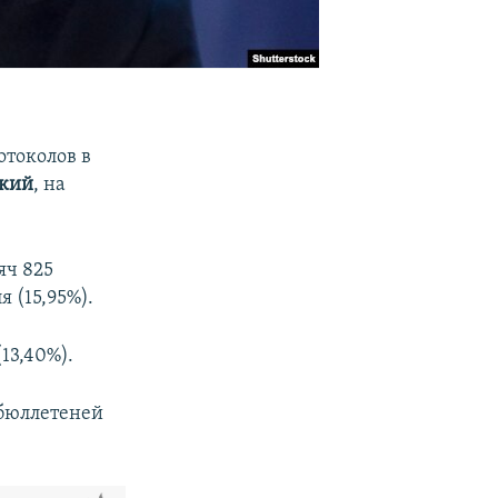
отоколов в
ский
, на
яч 825
 (15,95%).
13,40%).
 бюллетеней