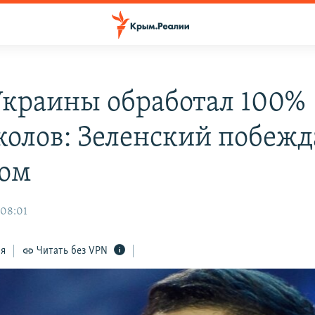
краины обработал 100%
колов: Зеленский побежд
ом
 08:01
ся
Читать без VPN