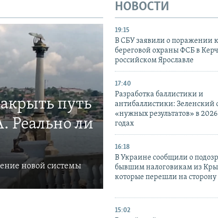
НОВОСТИ
19:15
В СБУ заявили о поражении 
береговой охраны ФСБ в Керч
российском Ярославле
17:40
Разработка баллистики и
закрыть путь
антибаллистики: Зеленский
«нужных результатов» в 2026
. Реально ли
годах
16:18
В Украине сообщили о подоз
ление новой системы
бывшим налоговикам из Кры
которые перешли на сторону
15:02