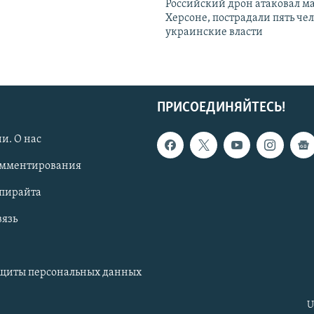
Российский дрон атаковал м
Херсоне, пострадали пять чел
украинские власти
ПРИСОЕДИНЯЙТЕСЬ!
и. О нас
омментирования
опирайта
вязь
ащиты персональных данных
U