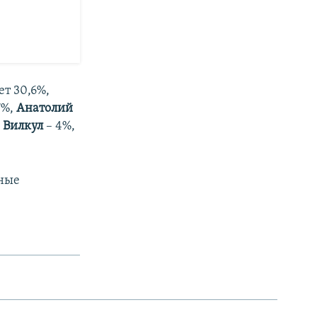
т 30,6%,
7%,
Анатолий
 Вилкул
– 4%,
ьные