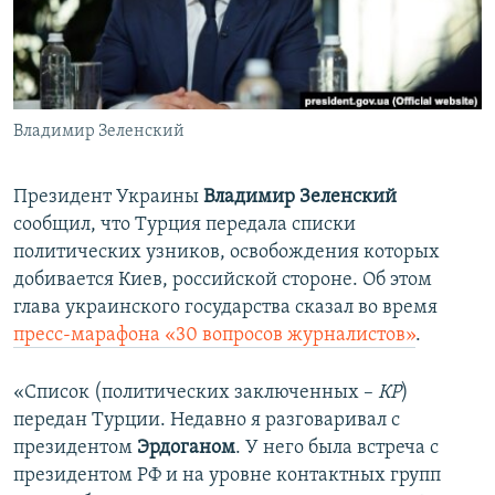
ПРИСОЕДИНЯЙТЕСЬ!
ПОБЕДИТЕЛЕЙ НЕ СУДЯТ?
КРЫМ.НЕПОКОРЕННЫЙ
ELIFBE
Владимир Зеленский
УКРАИНСКАЯ ПРОБЛЕМА КРЫМА
Все сайты RFE/RL
Президент Украины
Владимир Зеленский
сообщил, что Турция передала списки
политических узников, освобождения которых
добивается Киев, российской стороне. Об этом
глава украинского государства сказал во время
пресс-марафона «30 вопросов журналистов»
.
«Список (политических заключенных –
КР
)
передан Турции. Недавно я разговаривал с
президентом
Эрдоганом
. У него была встреча с
президентом РФ и на уровне контактных групп