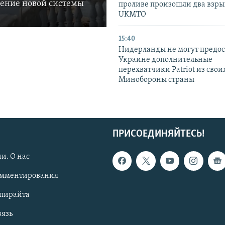
ление новой системы
проливе произошли два взры
UKMTO
15:40
Нидерланды не могут предос
Украине дополнительные
перехватчики Patriot из своих
Минобороны страны
ПРИСОЕДИНЯЙТЕСЬ!
и. О нас
омментирования
опирайта
вязь