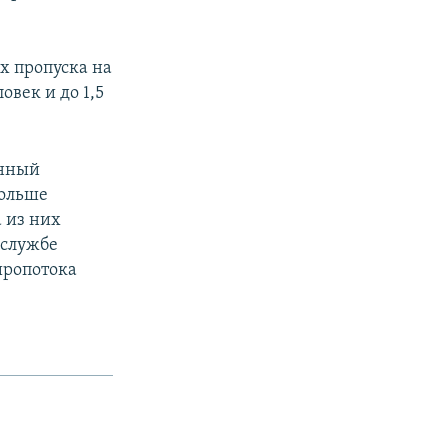
х пропуска на
век и до 1,5
анный
больше
 из них
 службе
иропотока