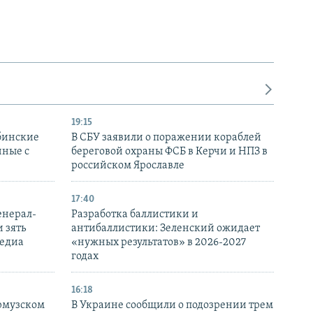
19:15
бинские
В СБУ заявили о поражении кораблей
нные с
береговой охраны ФСБ в Керчи и НПЗ в
российском Ярославле
17:40
енерал-
Разработка баллистики и
 зять
антибаллистики: Зеленский ожидает
медиа
«нужных результатов» в 2026-2027
годах
16:18
Ормузском
В Украине сообщили о подозрении трем