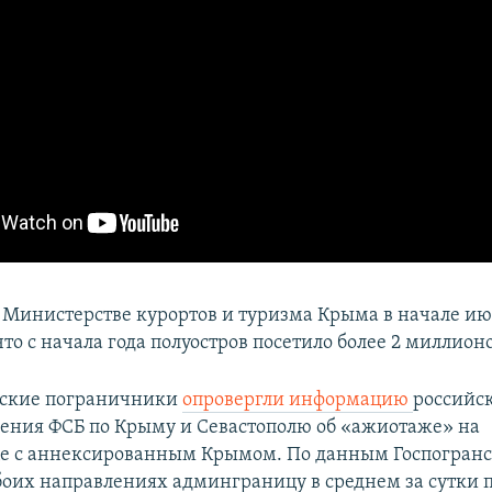
 Министерстве курортов и туризма Крыма в начале ию
 что с начала года полуостров посетило более 2 миллион
нские пограничники
опровергли информацию
российс
ения ФСБ по Крыму и Севастополю об «ажиотаже» на
е с аннексированным Крымом.​ По данным Госпогран
боих направлениях админграницу в среднем за сутки 