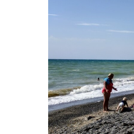
ПОБЕДИТЕЛЕЙ НЕ СУДЯТ?
КРЫМ.НЕПОКОРЕННЫЙ
ELIFBE
УКРАИНСКАЯ ПРОБЛЕМА КРЫМА