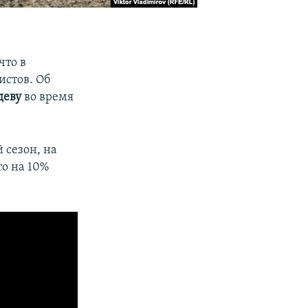
что в
истов. Об
деву
во время
 сезон, на
то на 10%