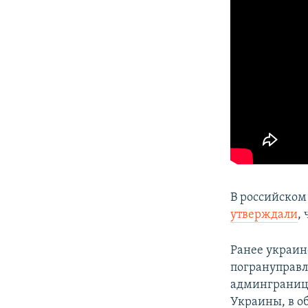
В российском
утверждали
,
​Ранее украи
погрануправл
админграниц
Украины, в о