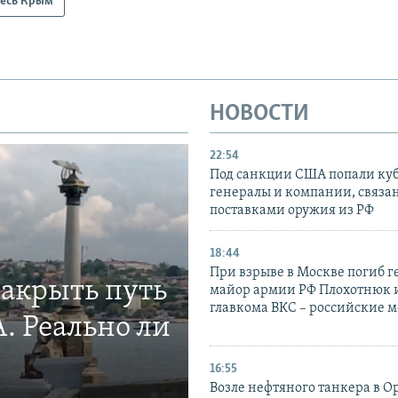
есь Крым
НОВОСТИ
22:54
Под санкции США попали ку
генералы и компании, связа
поставками оружия из РФ
18:44
При взрыве в Москве погиб г
закрыть путь
майор армии РФ Плохотнюк и
главкома ВКС – российские 
. Реально ли
16:55
Возле нефтяного танкера в 