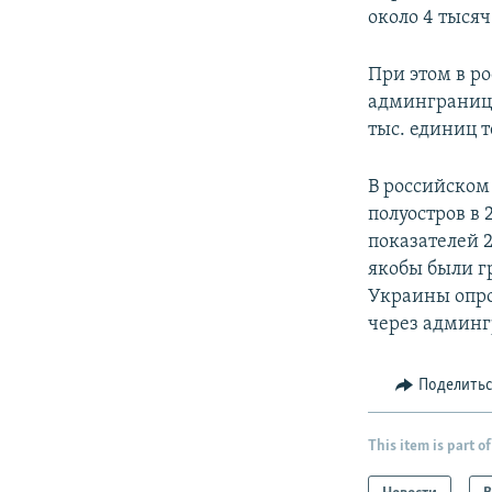
около 4 тысяч
При этом в р
админгранице
тыс. единиц 
В российско
полуостров в 
показателей 
якобы были г
Украины опро
через админг
Поделить
This item is part of