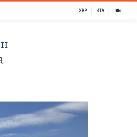
УКР
КТА
лн
а