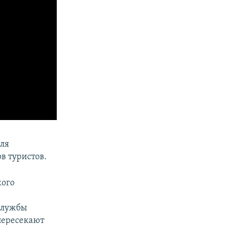
ля
ов туристов.
кого
службы
пересекают