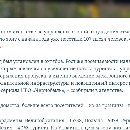
енном агентстве по управлению зоной отчуждения отме
 зону с начала года уже посетили 107 тысяч человек,
.
 был установлен в октябре. Рост же посещаемости нач
оторые повлияли на увеличение потока туристов – уп
ормления пропуска, а именно введение электронного 
олнительной инфраструктуры и повышенный интерес 
сериала HBO «Чернобыль», – сообщили в агентстве.
домства, больше всего посетителей – из-за границы – 
рдсмены: Великобритания – 15738, Польша – 9378, Гер
Чехия – 4063 туриста. Из Украины в целом зону посети