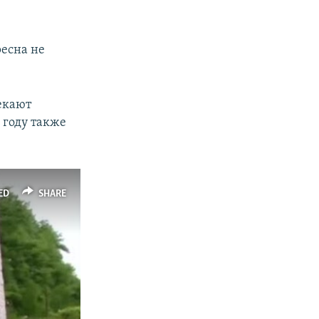
ресна не
екают
 году также
ED
SHARE