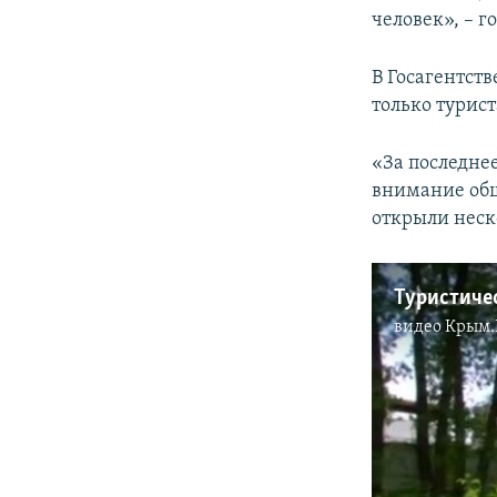
человек», – г
В Госагентст
только турис
«За последне
внимание общ
открыли неск
видео
Крым.