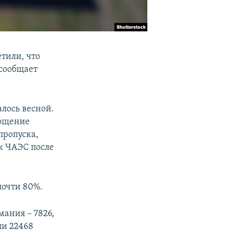
тили, что
 сообщает
алось весной.
рощение
пропуска,
к ЧАЭС после
почти 80%.
мания – 7826,
ли 22468