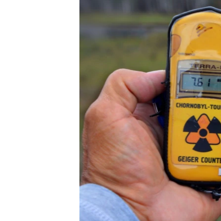
ПОБЕДИТЕЛЕЙ НЕ СУДЯТ?
КРЫМ.НЕПОКОРЕННЫЙ
ELIFBE
УКРАИНСКАЯ ПРОБЛЕМА КРЫМА