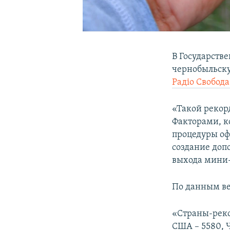
В Государств
чернобыльскую
Радіо Свобода
«Такой рекорд
Факторами, к
процедуры оф
создание доп
выхода мини-
По данным ве
«Страны-реко
США – 5580, 