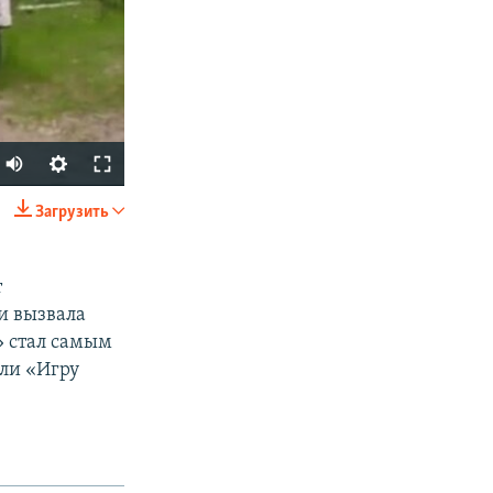
Загрузить
SHARE
т
и вызвала
» стал самым
ли «Игру
px
width