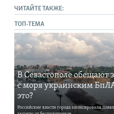
ЧИТАЙТЕ ТАКЖЕ:
ТОП-ТЕМА
В Севастополе обещают 
с моря украинским БпЛА
это?
Российские власти города анонсировали появ
защиты от беспилотников