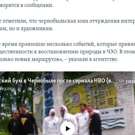
оворится в сообщении.
ве отметили, что чернобыльская зона отчуждения инте
там, но и художникам.
е время произошло несколько событий, которые привл
ественности к восстановлению природы в ЧЗО. В этом
олько новых маршрутов», – указали в агентстве.
Туристический бум в Чернобыле после сериала HBO (видео)
EMB
Реалии
No media source currently available