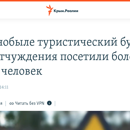
нобыле туристический б
отчуждения посетили бол
 человек
14:11
ся
Читать без VPN