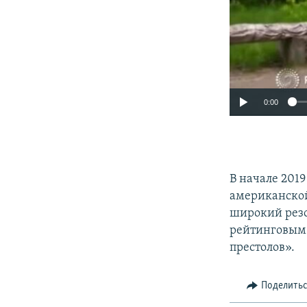
0:00
В начале 201
американской
широкий резо
рейтинговым 
престолов».
Поделить