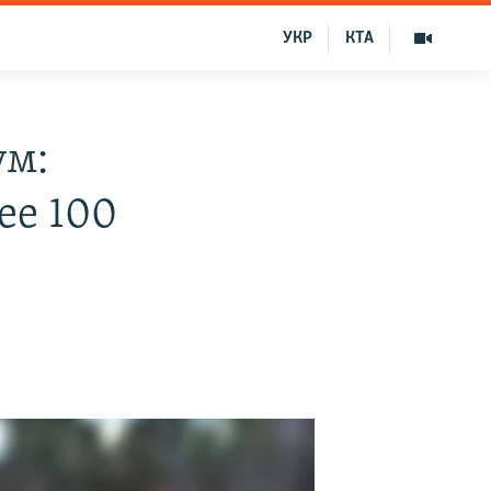
УКР
КТА
ум:
ее 100