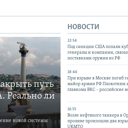
НОВОСТИ
22:54
Под санкции США попали ку
генералы и компании, связа
поставками оружия из РФ
18:44
При взрыве в Москве погиб г
закрыть путь
майор армии РФ Плохотнюк и
главкома ВКС – российские 
. Реально ли
16:55
Возле нефтяного танкера в 
ление новой системы
проливе произошли два взры
UKMTO