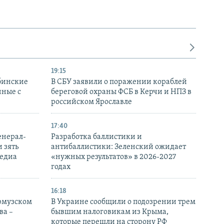
19:15
бинские
В СБУ заявили о поражении кораблей
нные с
береговой охраны ФСБ в Керчи и НПЗ в
российском Ярославле
17:40
енерал-
Разработка баллистики и
 зять
антибаллистики: Зеленский ожидает
медиа
«нужных результатов» в 2026-2027
годах
16:18
Ормузском
В Украине сообщили о подозрении трем
ва –
бывшим налоговикам из Крыма,
которые перешли на сторону РФ