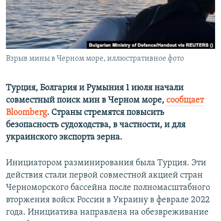
ПРИСОЕДИНЯЙТЕСЬ!
ПОБЕДИТЕЛЕЙ НЕ СУДЯТ?
КРЫМ.НЕПОКОРЕННЫЙ
ELIFBE
Взрыв мины в Черном море, иллюстративное фото
УКРАИНСКАЯ ПРОБЛЕМА КРЫМА
Все сайты RFE/RL
Турция, Болгария и Румыния 1 июля начали
совместный поиск мин в Черном море,
сообщает
Bloomberg
. Страны стремятся повысить
безопасность судоходства, в частности, и для
украинского экспорта зерна.
Инициатором разминирования была Турция. Эти
действия стали первой совместной акцией стран
Черноморского бассейна после полномасштабного
вторжения войск России в Украину в феврале 2022
года. Инициатива направлена на обезвреживание