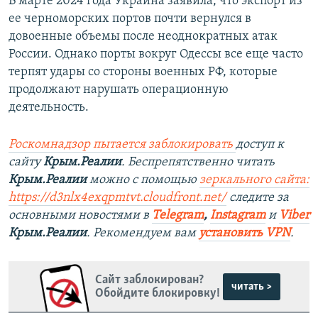
В марте 2024 года Украина заявила, что экспорт из
ее черноморских портов почти вернулся в
довоенные объемы после неоднократных атак
России. Однако порты вокруг Одессы все еще часто
терпят удары со стороны военных РФ, которые
продолжают нарушать операционную
деятельность.
Роскомнадзор пытается заблокировать
доступ к
сайту
Крым.Реалии
. Беспрепятственно читать
Крым.Реалии
можно с помощью
зеркального сайта:
https://d3nlx4exqpmtvt.cloudfront.net/
следите за
основными новостями в
Telegram
,
Instagram
и
Viber
Крым.Реалии
. Рекомендуем вам
установить VPN
.
Сайт заблокирован?
читать >
Обойдите блокировку!