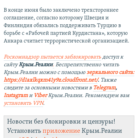
В конце июня было заключено трехстороннее
соглашение, согласно которому Швеция и
Финляндия обязались поддерживать Турцию в
борьбе с «Рабочей партией Курдистана», которую
Анкара считает террористической организацией.
Роскомнадзор пытается заблокировать
доступ к
сайту
Крым.Реалии
.
Беспрепятственно читать
Крым.Реалии мож
но с помощью
зеркального сайта:
https://d1axlkqxm41y9z.cloudfront.net/
. ​
Также
следите за основными новостями в
Telegram
,
Instagra
m
и
Viber
Крым.Реалии. Рекомендуем вам
установить
VPN
.
Новости без блокировки и цензуры!
Установить
приложение
Крым.Реалии