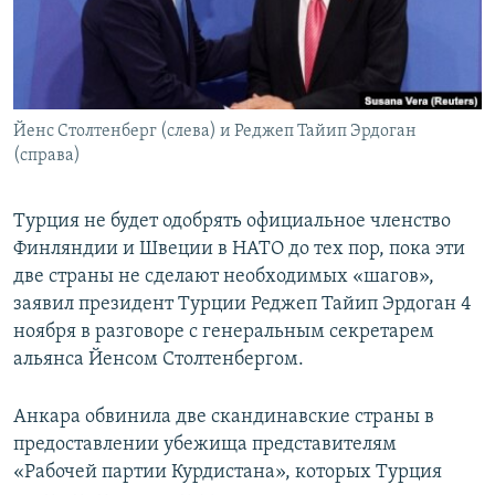
ПРИСОЕДИНЯЙТЕСЬ!
ПОБЕДИТЕЛЕЙ НЕ СУДЯТ?
КРЫМ.НЕПОКОРЕННЫЙ
ELIFBE
Йенс Столтенберг (слева) и Реджеп Тайип Эрдоган
УКРАИНСКАЯ ПРОБЛЕМА КРЫМА
(справа)
Все сайты RFE/RL
Турция не будет одобрять официальное членство
Финляндии и Швеции в НАТО до тех пор, пока эти
две страны не сделают необходимых «шагов»,
заявил президент Турции Реджеп Тайип Эрдоган 4
ноября в разговоре с генеральным секретарем
альянса Йенсом Столтенбергом.
Анкара обвинила две скандинавские страны в
предоставлении убежища представителям
«Рабочей партии Курдистана», которых Турция