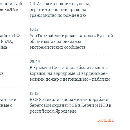
итались об
США: Трамп подписал указы,
ов БпЛА в
ограничивающие право на
гражданство по рождению
10:12
войска РФ
YouTube заблокировал каналы «Русской
 БпЛА,
общины» из-за рекламы
рыма
экстремистских сообществ
08:44
В Крыму и Севастополе были слышны
ов
взрывы, на аэродроме «Гвардейское»
возник пожар с детонацией – паблики
19:15
бинские
В СБУ заявили о поражении кораблей
нные с
береговой охраны ФСБ в Керчи и НПЗ в
российском Ярославле
БОЛЬШЕ