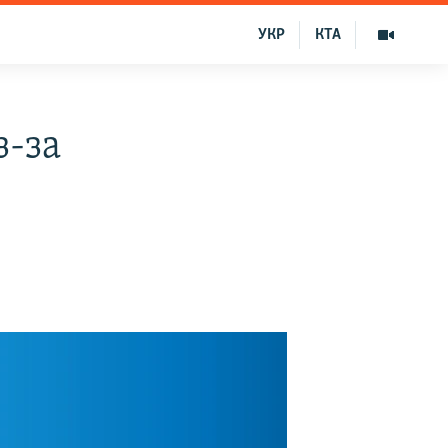
УКР
КТА
з-за