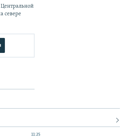
и Центральной
а севере
я
11:25