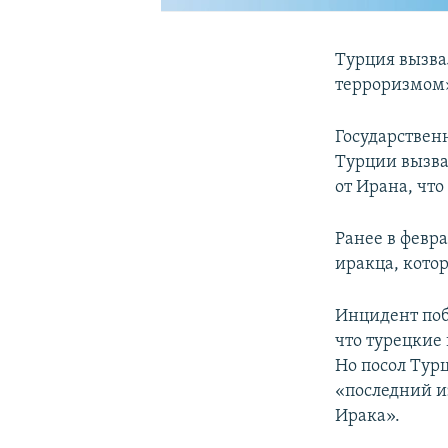
Турция вызва
терроризмом»
Государствен
Турции вызв
от Ирана, что
Ранее в февра
иракца, кото
Инцидент поб
что турецкие
Но посол Тур
«последний и
Ирака».