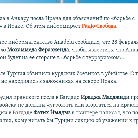
ла в Анкару посла Ирана для объяснений по «борьбе с
 в Ираке. Об этом информирует
Радiо Свобода
.
ное информагентство Anadolu сообщило, что 28 февра
ало
Мохаммеда Феразменда
, чтобы известить, что Анк
 он будет на ее стороне в «борьбе с терроризмом».
ле Турция обвинила курдских боевиков в убийстве 12 
рые находились в заложниках на севере Ирака.
удил иранского посла в Багдаде
Ираджа Масджиди
пр
 войска не должны «угрожать или вторгаться на иракс
ции в Багдаде
Фатих Йылдыз
в твиттере написал, что п
з тех, кому читать бы Турции лекцию об уважении к 