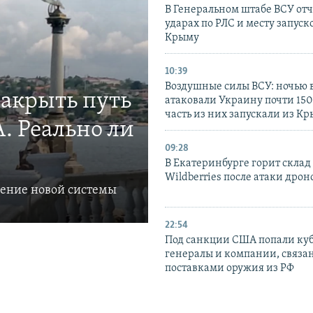
В Генеральном штабе ВСУ отч
ударах по РЛС и месту запуск
Крыму
10:39
Воздушные силы ВСУ: ночью 
закрыть путь
атаковали Украину почти 150
часть из них запускали из К
. Реально ли
09:28
В Екатеринбурге горит склад
Wildberries после атаки дрон
ление новой системы
22:54
Под санкции США попали ку
генералы и компании, связа
поставками оружия из РФ