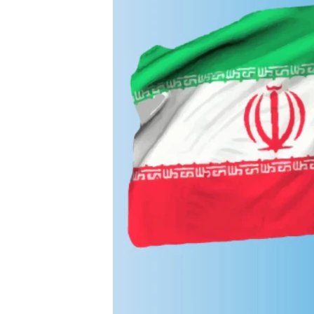
ПОБЕДИТЕЛЕЙ НЕ СУДЯТ?
КРЫМ.НЕПОКОРЕННЫЙ
ELIFBE
УКРАИНСКАЯ ПРОБЛЕМА КРЫМА