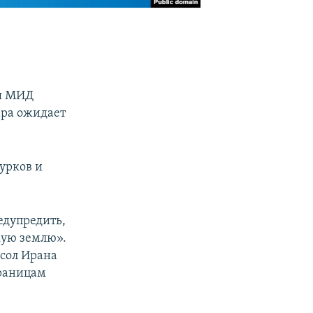
ля МИД
ара ожидает
турков и
едупредить,
кую землю».
осол Ирана
границам